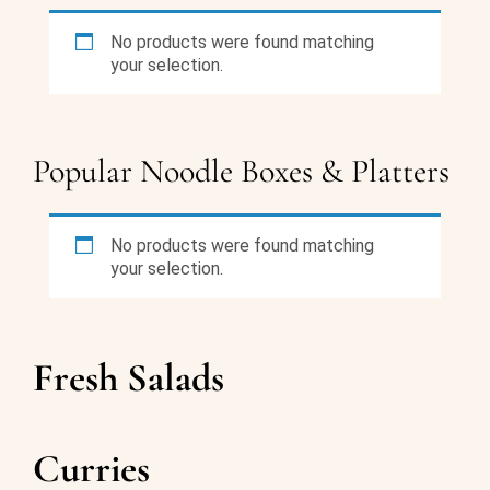
moderne nettcasinoer er
spillopplevelsen mer
Această flexibilitate
utilizatorilor să se bucure
usług. Dzięki temu
odkrywać nowe style
bardziej płynna. Gracze nie
hvor mye variasjon de
sømløs og brukervennlig. I
permite jucătorilor să se
de divertisment oricând
użytkownicy mogą skupić
rozgrywki, unikalne
No products were found matching
muszą długo czekać na
your selection.
tilbyr. Spillere kan velge
tillegg tilbyr nettcasinoer
bucure de experiențe de joc
doresc, fără restricții de
się wyłącznie na rozrywce,
mechaniki oraz kreatywne
realizację transakcji, co
mellom tusenvis av
et enormt utvalg av spill
adaptate stilului lor de
program sau locație.
mając pewność, że
motywy graficzne. Każda
zwiększa satysfakcję z
Popular Noodle Boxes & Platters
spilleautomater, bordspill
som passer ulike
viață, fără constrângeri de
Platformele moderne oferă
korzystają z legalnych i
gra jest projektowana z
korzystania z platformy.
og interaktive spill som alle
preferanser og spillestiler.
timp sau locație. În plus,
o selecție impresionantă de
sprawdzonych rozwiązań.
dużą dbałością o szczegóły,
Współczesne kasyna online
No products were found matching
your selection.
er designet med høy
Fra klassiske
cazinourile online oferă o
jocuri, inclusiv sloturi
Platformy te oferują
co przekłada się na wysoką
oferują szeroki wybór gier,
kvalitet, imponerende
spilleautomater til
gamă extrem de variată de
video, jocuri de masă și
szeroki wybór gier, w tym
jakość wizualną, płynne
w tym automaty, gry
Fresh Salads
grafikk og engasjerende
avanserte videoautomater
jocuri, de la sloturi video
experiențe interactive care
automaty, gry stołowe oraz
animacje oraz angażujące
stołowe oraz interaktywne
lydspor. Dette gjør at hver
og interaktive bordspill,
moderne până la jocuri de
combină tehnologia
nowoczesne produkcje
efekty dźwiękowe. Wiele
doświadczenia, które
Curries
spilløkt føles unik og
finnes det alltid noe nytt
masă clasice și experiențe
avansată cu designul
interaktywne, które
osób korzysta z platform
zapewniają wysoki poziom