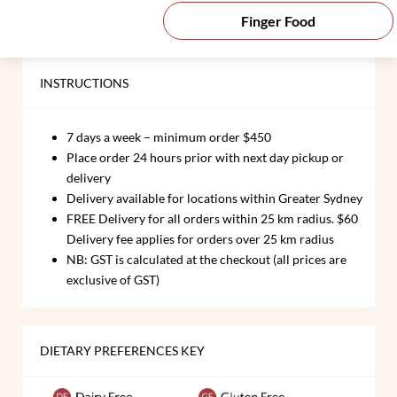
Finger Food
INSTRUCTIONS
7 days a week – minimum order $450
Place order 24 hours prior with next day pickup or
delivery
Delivery available for locations within Greater Sydney
FREE Delivery for all orders within 25 km radius. $60
Delivery fee applies for orders over 25 km radius
NB: GST is calculated at the checkout (all prices are
exclusive of GST)
DIETARY PREFERENCES KEY