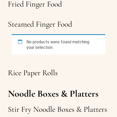
Fried Finger Food
muligheten til å dra nytte
hele verden. En av de
accesibilității, varietății și
oferite. Unul dintre cele
środowisko rozrywki
wyróżniają się
oraz nowoczesnym
av ulike kampanjer og
viktigste fordelene med
experiențelor interactive
mai mari avantaje ale
cyfrowej. Jedną z
różnorodnością oraz
rozwiązaniom
Steamed Finger Food
fordeler som beste
denne typen plattformer er
pe care le oferă. Unul
acestor platforme este
największych zalet tego
wysoką jakością wykonania.
technologicznym. Jedną z
casinobonus. Disse
muligheten til å bruke
dintre cele mai importante
posibilitatea de a accesa mii
typu platform jest ich
Jedną z największych zalet
największych zalet takich
No products were found matching
bonusene gir ekstra verdi
sikre og praktiske
your selection.
avantaje ale acestui tip de
de jocuri direct de pe orice
zgodność z
takich platform jest dostęp
platform jest możliwość
til spillopplevelsen og gjør
betalingsmetoder som
divertisment este faptul că
dispozitiv conectat la
obowiązującymi
do międzynarodowych gier,
błyskawicznego dostępu do
det mulig å utforske et
casino visa. Dette gir en
platformele pot fi accesate
internet, fie că este vorba
Rice Paper Rolls
przepisami, co daje
które często nie są
środków, co znacząco
bredt utvalg av spill uten
trygg og effektiv måte å
oricând și de oriunde,
despre smartphone, tabletă
graczom poczucie
dostępne na lokalnych
poprawia komfort
Noodle Boxes & Platters
begrensninger. En av de
håndtere innskudd og
folosind doar un dispozitiv
sau computer. Această
komfortu i stabilności
rynkach. Dzięki temu
użytkowania i sprawia, że
største styrkene ved
uttak på, noe som gjør hele
conectat la internet.
flexibilitate permite
podczas korzystania z
użytkownicy mogą
cała rozgrywka staje się
Stir Fry Noodle Boxes & Platters