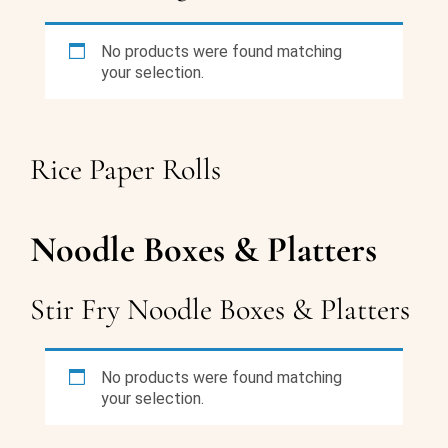
muligheten til å dra nytte
hele verden. En av de
accesibilității, varietății și
oferite. Unul dintre cele
środowisko rozrywki
wyróżniają się
oraz nowoczesnym
av ulike kampanjer og
No products were found matching
viktigste fordelene med
experiențelor interactive
mai mari avantaje ale
cyfrowej. Jedną z
różnorodnością oraz
rozwiązaniom
your selection.
fordeler som beste
denne typen plattformer er
pe care le oferă. Unul
acestor platforme este
największych zalet tego
wysoką jakością wykonania.
technologicznym. Jedną z
casinobonus. Disse
muligheten til å bruke
dintre cele mai importante
posibilitatea de a accesa mii
typu platform jest ich
Jedną z największych zalet
największych zalet takich
Rice Paper Rolls
bonusene gir ekstra verdi
sikre og praktiske
avantaje ale acestui tip de
de jocuri direct de pe orice
zgodność z
takich platform jest dostęp
platform jest możliwość
til spillopplevelsen og gjør
betalingsmetoder som
divertisment este faptul că
dispozitiv conectat la
obowiązującymi
do międzynarodowych gier,
błyskawicznego dostępu do
Noodle Boxes & Platters
det mulig å utforske et
casino visa. Dette gir en
platformele pot fi accesate
internet, fie că este vorba
przepisami, co daje
które często nie są
środków, co znacząco
Stir Fry Noodle Boxes & Platters
bredt utvalg av spill uten
trygg og effektiv måte å
oricând și de oriunde,
despre smartphone, tabletă
graczom poczucie
dostępne na lokalnych
poprawia komfort
begrensninger. En av de
håndtere innskudd og
folosind doar un dispozitiv
sau computer. Această
komfortu i stabilności
rynkach. Dzięki temu
użytkowania i sprawia, że
No products were found matching
største styrkene ved
uttak på, noe som gjør hele
conectat la internet.
flexibilitate permite
your selection.
podczas korzystania z
użytkownicy mogą
cała rozgrywka staje się