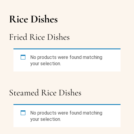
underholdende. Bonuser
og spennende å utforske.
interactive complexe.
creativ. Fiecare joc este
zapewniają wysoki poziom
takich jak
, które
rozrywki. Każda gra
zagraniczne kasyna
Rice Dishes
bidrar også til en mer
Hvert spill er utviklet med
Fiecare joc este creat cu
conceput pentru a oferi o
zaangażowania i
oferują bogate i
została zaprojektowana z
dynamisk opplevelse ved å
fokus på detaljer, inkludert
atenție la detalii, oferind
experiență captivantă, cu
różnorodności. Każda gra
zróżnicowane biblioteki
wykorzystaniem
Fried Rice Dishes
gi ekstra spillemidler eller
grafikk av høy kvalitet,
grafică de înaltă calitate,
grafică detaliată, animații
jest tworzona z
gier. Kolejną zaletą
nowoczesnych technologii,
fordeler som forlenger
realistiske animasjoner og
animații fluide și efecte
fluide și efecte sonore
wykorzystaniem
No products were found matching
zagranicznych kasyn online
co przekłada się na wysoką
your selection.
spilletiden og øker
engasjerende
sonore captivante. Mulți
realiste. Mulți jucători
zaawansowanej
jest ich nowoczesna
jakość grafiki, realistyczne
spenningen. Mange spillere
lydopplevelser. Dette
utilizatori descoperă
explorează platforme
technologii, co przekłada
infrastruktura
animacje oraz angażujące
Steamed Rice Dishes
setter pris på at disse
skaper en oppslukende
oportunități interesante
precum
,
się na wysoką jakość
technologiczna. Platformy
efekty dźwiękowe. Wiele
top cazinouri online România
tilbudene gjør det enklere
atmosfære som gjør
prin intermediul
care oferă acces la o
grafiki, płynność animacji
te często korzystają z
osób korzysta z platform
No products were found matching
your selection.
å prøve nye spill og utvikle
spillopplevelsen mer
platformelor precum
varietate largă de jocuri
oraz realistyczne efekty
najnowszych rozwiązań,
takich jak
,
cazinouri
kasyno natychmiastowe wypłaty