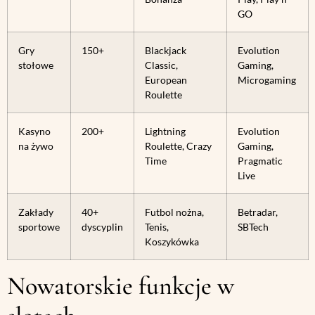
GO
Gry
150+
Blackjack
Evolution
stołowe
Classic,
Gaming,
European
Microgaming
Roulette
Kasyno
200+
Lightning
Evolution
na żywo
Roulette, Crazy
Gaming,
Time
Pragmatic
Live
Zakłady
40+
Futbol nożna,
Betradar,
sportowe
dyscyplin
Tenis,
SBTech
Koszykówka
Nowatorskie funkcje w