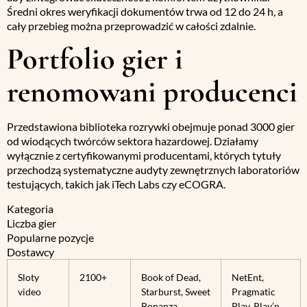
Średni okres weryfikacji dokumentów trwa od 12 do 24 h, a
cały przebieg można przeprowadzić w całości zdalnie.
Portfolio gier i
renomowani producenci
Przedstawiona biblioteka rozrywki obejmuje ponad 3000 gier
od wiodących twórców sektora hazardowej. Działamy
wyłącznie z certyfikowanymi producentami, których tytuły
przechodzą systematyczne audyty zewnętrznych laboratoriów
testujących, takich jak iTech Labs czy eCOGRA.
Kategoria
Liczba gier
Popularne pozycje
Dostawcy
Sloty
2100+
Book of Dead,
NetEnt,
video
Starburst, Sweet
Pragmatic
Bonanza
Play, Play’n