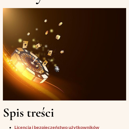
Spis treści
Licencja i bezpieczeństwo użytkowników