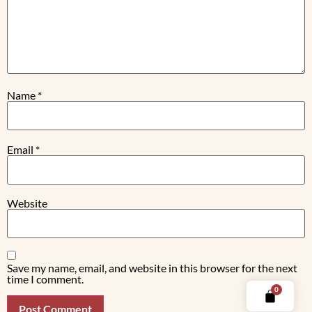
Name
*
Email
*
Website
Save my name, email, and website in this browser for the next
time I comment.