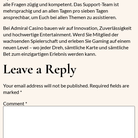
alle Fragen zügig und kompetent. Das Support-Team ist
mehrsprachig und an allen Tagen pro sieben Tagen
ansprechbar, um Euch bei allen Themen zu assistieren.
Bei Admiral Casino bauen wir auf Innovation, Zuverlässigkeit
und hochwertige Entertainment. Werd Sie Mitglied der
wachsenden Spielerschaft und erleben Sie Gaming auf einem
neuen Level – wo jeder Dreh, sämtliche Karte und sämtliche
Bet zum einzigartigen Erlebnis werden kann.
Leave a Reply
Your email address will not be published.
Required fields are
marked
*
Comment
*