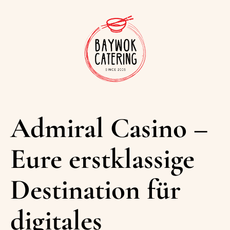
Admiral Casino –
Eure erstklassige
Destination für
digitales