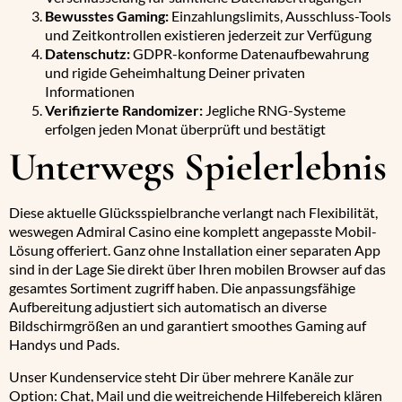
Bewusstes Gaming:
Einzahlungslimits, Ausschluss-Tools
und Zeitkontrollen existieren jederzeit zur Verfügung
Datenschutz:
GDPR-konforme Datenaufbewahrung
und rigide Geheimhaltung Deiner privaten
Informationen
Verifizierte Randomizer:
Jegliche RNG-Systeme
erfolgen jeden Monat überprüft und bestätigt
Unterwegs Spielerlebnis
Diese aktuelle Glücksspielbranche verlangt nach Flexibilität,
weswegen Admiral Casino eine komplett angepasste Mobil-
Lösung offeriert. Ganz ohne Installation einer separaten App
sind in der Lage Sie direkt über Ihren mobilen Browser auf das
gesamtes Sortiment zugriff haben. Die anpassungsfähige
Aufbereitung adjustiert sich automatisch an diverse
Bildschirmgrößen an und garantiert smoothes Gaming auf
Handys und Pads.
Unser Kundenservice steht Dir über mehrere Kanäle zur
Option: Chat, Mail und die weitreichende Hilfebereich klären