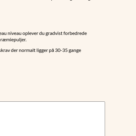
eau niveau oplever du gradvist forbedrede
præmiepuljer.
skrav der normalt ligger på 30-35 gange