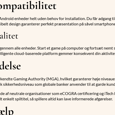
mpatibilitet
Android enheder helt uden behov for installation. Du får adgang til
ibelt design garanterer perfekt præsentation på såvel smartphon
litet
 gennem alle enheder. Start et game på computer og fortsæt nemt 
ligente cloud-baserede platform gemmer konsekvent din aktivitets
delse
rkendte Gaming Authority (MGA), hvilket garanterer høje niveauer
sk sikkerhedsniveau som globale banker anvender til at garde kun
bende af neutrale organisationer som eCOGRA certificering og iTech l
enkelt spiltitel, så spillere altid kan lave informerede afgørelser.
ælp