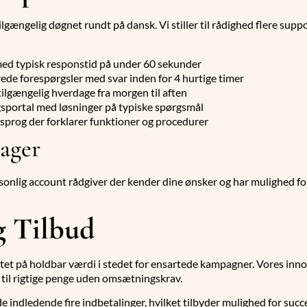
gængelig døgnet rundt på dansk. Vi stiller til rådighed flere supp
med typisk responstid på under 60 sekunder
de forespørgsler med svar inden for 4 hurtige timer
ilgængelig hverdage fra morgen til aften
gsportal med løsninger på typiske spørgsmål
sprog der forklarer funktioner og procedurer
ager
onlig account rådgiver der kender dine ønsker og har mulighed for
 Tilbud
tet på holdbar værdi i stedet for ensartede kampagner. Vores in
 til rigtige penge uden omsætningskrav.
de indledende fire indbetalinger, hvilket tilbyder mulighed for succ