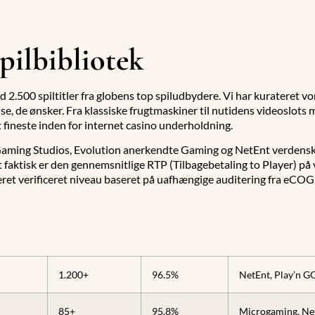
pilbibliotek
 2.500 spiltitler fra globens top spiludbydere. Vi har kurateret v
jelse, de ønsker. Fra klassiske frugtmaskiner til nutidens videoslo
et fineste inden for internet casino underholdning.
aming Studios, Evolution anerkendte Gaming og NetEnt verdensken
 faktisk er den gennemsnitlige RTP (Tilbagebetaling to Player) på 
ret verificeret niveau baseret på uafhængige auditering fra eCO
1.200+
96.5%
NetEnt, Play’n G
85+
95.8%
Microgaming, Net