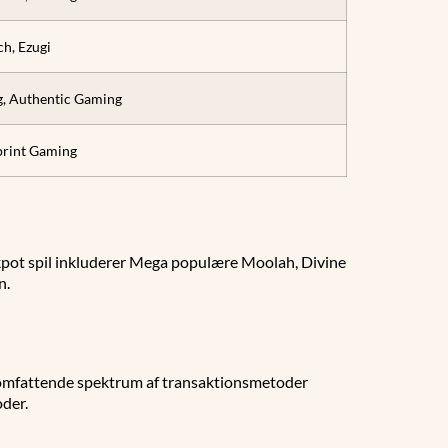
ch, Ezugi
g, Authentic Gaming
print Gaming
kpot spil inkluderer Mega populære Moolah, Divine
n.
et omfattende spektrum af transaktionsmetoder
oder.