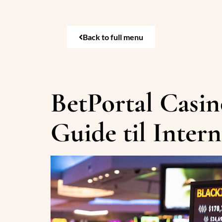
Back to full menu
BetPortal Casin
Guide til Inter