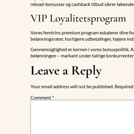
reload-bonusser og cashback tilbud sikrer løbende 
VIP Loyalitetsprogram
Vores femtrins premium program eskalerer dine for
belønningsrater, hurtigere udbetalinger, højere in
Gennemsigtighed er kernen i vores bonuspolitik. A
belønningen – markant under talrige konkurrenters
Leave a Reply
Your email address will not be published.
Required 
Comment
*