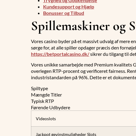
Tryghed og Godkendelse
Kundesupport og Hjælp
Bonusser og Tilbud
Spillemaskiner og S
Vores casino byder på et massivt udvalg af mere end
sørge for, at alle spiller opdager præcis den fornø
https://betportalcasino.dk/
sikrer du tilgang til d
Vores unikke samarbejde med Premium kvalitets G
overlegen RTP-procent og verificeret fairness. Rent
industristandarden på 96%. Dette er et dokumente
Spiltype
Mængde Titler
Typisk RTP
Førende Udbydere
Videoslots
Jackpot gevinstmuligheder Slots