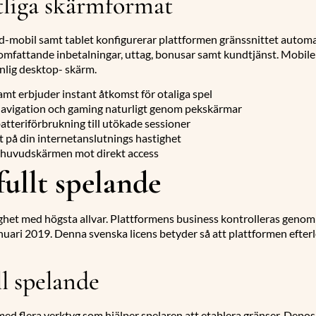
tliga skärmformat
-mobil samt tablet konfigurerar plattformen gränssnittet automati
, omfattande inbetalningar, uttag, bonusar samt kundtjänst. Mobile
nlig desktop- skärm.
amt erbjuder instant åtkomst för otaliga spel
navigation och gaming naturligt genom pekskärmar
tteriförbrukning till utökade sessioner
t på din internetanslutnings hastighet
å huvudskärmen mot direkt access
fullt spelande
ghet med högsta allvar. Plattformens business kontrolleras genom
nuari 2019. Denna svenska licens betyder så att plattformen efterlev
ll spelande
ed flera verktyg som hjälper spelaren att etablera gränser. Deposit