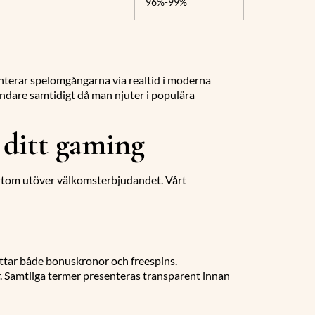
96%-99%
anterar spelomgångarna via realtid i moderna
ndare samtidigt då man njuter i populära
 ditt gaming
bortom utöver välkomsterbjudandet. Vårt
fattar både bonuskronor och freespins.
er. Samtliga termer presenteras transparent innan