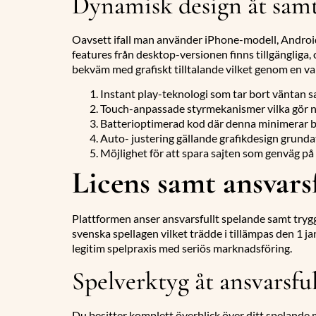
Dynamisk design åt sam
Oavsett ifall man använder iPhone-modell, Android
features från desktop-versionen finns tillgängliga
bekväm med grafiskt tilltalande vilket genom en va
Instant play-teknologi som tar bort väntan s
Touch-anpassade styrmekanismer vilka gör 
Batterioptimerad kod där denna minimerar ba
Auto- justering gällande grafikdesign grunda
Möjlighet för att spara sajten som genväg p
Licens samt ansvars
Plattformen anser ansvarsfullt spelande samt tryg
svenska spellagen vilket trädde i tillämpas den 1 ja
legitim spelpraxis med seriös marknadsföring.
Spelverktyg åt ansvarsfu
Du besitter komplett överblick över ditt spelande m