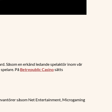
ard. Såsom en erkänd ledande spelaktör inom vår
 spelare. På
Betrepublic Casino
sätts
plevantörer såsom Net Entertainment, Microgaming