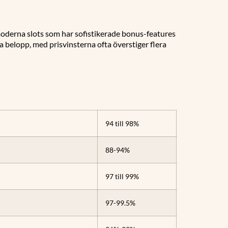
a moderna slots som har sofistikerade bonus-features
ma belopp, med prisvinsterna ofta överstiger flera
94 till 98%
88-94%
97 till 99%
97-99.5%