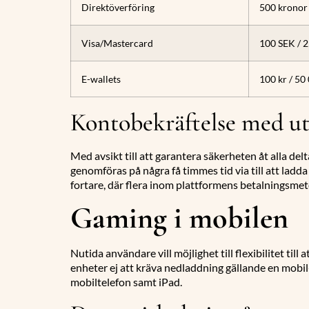
Direktöverföring
500 kronor
Visa/Mastercard
100 SEK / 
E-wallets
100 kr / 50
Kontobekräftelse med ut
Med avsikt till att garantera säkerheten åt alla de
genomföras på några få timmes tid via till att ladd
fortare, där flera inom plattformens betalningsme
Gaming i mobilen
Nutida användare vill möjlighet till flexibilitet til
enheter ej att kräva nedladdning gällande en mobi
mobiltelefon samt iPad.