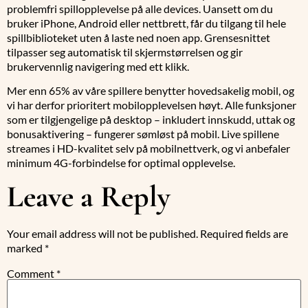
problemfri spillopplevelse på alle devices. Uansett om du
bruker iPhone, Android eller nettbrett, får du tilgang til hele
spillbiblioteket uten å laste ned noen app. Grensesnittet
tilpasser seg automatisk til skjermstørrelsen og gir
brukervennlig navigering med ett klikk.
Mer enn 65% av våre spillere benytter hovedsakelig mobil, og
vi har derfor prioritert mobilopplevelsen høyt. Alle funksjoner
som er tilgjengelige på desktop – inkludert innskudd, uttak og
bonusaktivering – fungerer sømløst på mobil. Live spillene
streames i HD-kvalitet selv på mobilnettverk, og vi anbefaler
minimum 4G-forbindelse for optimal opplevelse.
Leave a Reply
Your email address will not be published.
Required fields are
marked
*
Comment
*