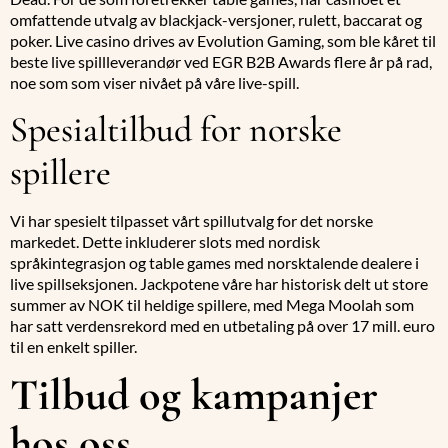
omfattende utvalg av blackjack-versjoner, rulett, baccarat og
poker. Live casino drives av Evolution Gaming, som ble kåret til
beste live spillleverandør ved EGR B2B Awards flere år på rad,
noe som som viser nivået på våre live-spill.
Spesialtilbud for norske
spillere
Vi har spesielt tilpasset vårt spillutvalg for det norske
markedet. Dette inkluderer slots med nordisk
språkintegrasjon og table games med norsktalende dealere i
live spillseksjonen. Jackpotene våre har historisk delt ut store
summer av NOK til heldige spillere, med Mega Moolah som
har satt verdensrekord med en utbetaling på over 17 mill. euro
til en enkelt spiller.
Tilbud og kampanjer
hos oss