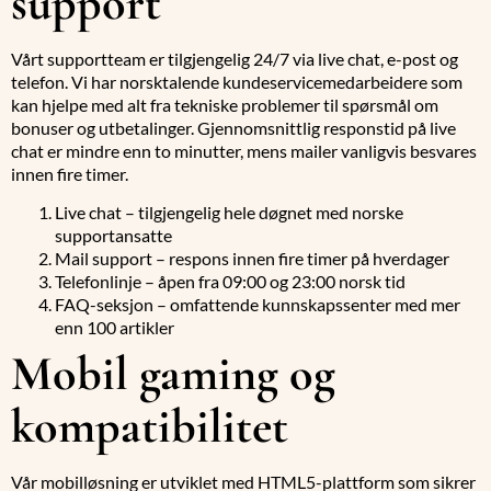
support
Vårt supportteam er tilgjengelig 24/7 via live chat, e-post og
telefon. Vi har norsktalende kundeservicemedarbeidere som
kan hjelpe med alt fra tekniske problemer til spørsmål om
bonuser og utbetalinger. Gjennomsnittlig responstid på live
chat er mindre enn to minutter, mens mailer vanligvis besvares
innen fire timer.
Live chat – tilgjengelig hele døgnet med norske
supportansatte
Mail support – respons innen fire timer på hverdager
Telefonlinje – åpen fra 09:00 og 23:00 norsk tid
FAQ-seksjon – omfattende kunnskapssenter med mer
enn 100 artikler
Mobil gaming og
kompatibilitet
Vår mobilløsning er utviklet med HTML5-plattform som sikrer