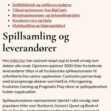
Spillbibliotek og spillleverandører
Tilbud og bonuser hos BigClash
Betalingsløsninger og behandlingstider
Kundeservice og hjelp
Mobilspilling og tilgjengelighet
Spillsamling og
leverandører
Hos
klikk her
har casinoet skapt opp et bredt utvalg som
dekker alle smak. Gjennom oppimot 3000 titler fra ledende
leverandører tilbyr vi alt fra klassiske spilleautomater til
sofistikerte live casino-opplevelser. Casinoets partnerskap
med bransjetunge aktører som NetEnt, Microgaming,
Evolution Gaming og Pragmatic Play sikrer at spillopplevelsen
holder toppkvalitet.
Spilleautomatene representerer hjertet i vårt utvalg, med
populære titler som Starburst, Gonzo’s Quest og Book of
Dead. For de som foretrekker table games, har casinoet et