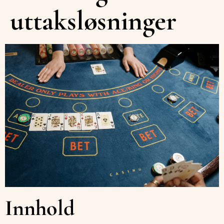
uttaksløsninger
Innhold