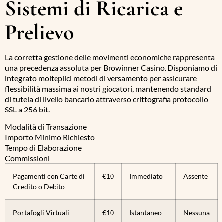
Sistemi di Ricarica e
Prelievo
La corretta gestione delle movimenti economiche rappresenta
una precedenza assoluta per Browinner Casino. Disponiamo di
integrato molteplici metodi di versamento per assicurare
flessibilità massima ai nostri giocatori, mantenendo standard
di tutela di livello bancario attraverso crittografia protocollo
SSL a 256 bit.
Modalità di Transazione
Importo Minimo Richiesto
Tempo di Elaborazione
Commissioni
Pagamenti con Carte di
€10
Immediato
Assente
Credito o Debito
Portafogli Virtuali
€10
Istantaneo
Nessuna