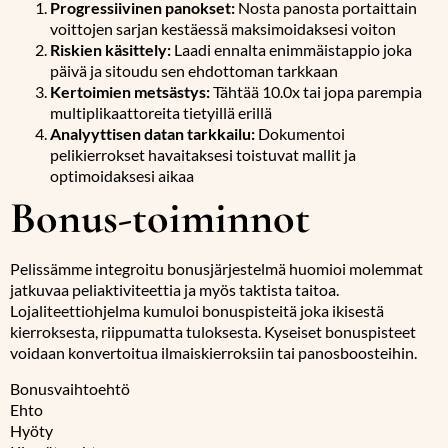
Progressiivinen panokset:
Nosta panosta portaittain
voittojen sarjan kestäessä maksimoidaksesi voiton
Riskien käsittely:
Laadi ennalta enimmäistappio joka
päivä ja sitoudu sen ehdottoman tarkkaan
Kertoimien metsästys:
Tähtää 10.0x tai jopa parempia
multiplikaattoreita tietyillä erillä
Analyyttisen datan tarkkailu:
Dokumentoi
pelikierrokset havaitaksesi toistuvat mallit ja
optimoidaksesi aikaa
Bonus-toiminnot
Pelissämme integroitu bonusjärjestelmä huomioi molemmat
jatkuvaa peliaktiviteettia ja myös taktista taitoa.
Lojaliteettiohjelma kumuloi bonuspisteitä joka ikisestä
kierroksesta, riippumatta tuloksesta. Kyseiset bonuspisteet
voidaan konvertoitua ilmaiskierroksiin tai panosboosteihin.
Bonusvaihtoehtö
Ehto
Hyöty