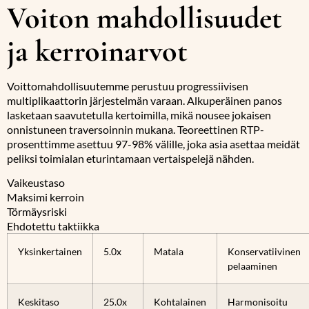
Voiton mahdollisuudet
ja kerroinarvot
Voittomahdollisuutemme perustuu progressiivisen
multiplikaattorin järjestelmän varaan. Alkuperäinen panos
lasketaan saavutetulla kertoimilla, mikä nousee jokaisen
onnistuneen traversoinnin mukana. Teoreettinen RTP-
prosenttimme asettuu 97-98% välille, joka asia asettaa meidät
peliksi toimialan eturintamaan vertaispelejä nähden.
Vaikeustaso
Maksimi kerroin
Törmäysriski
Ehdotettu taktiikka
Yksinkertainen
5.0x
Matala
Konservatiivinen
pelaaminen
Keskitaso
25.0x
Kohtalainen
Harmonisoitu