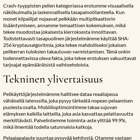
Crash-tyyppisten pelien kategoriassa erotumme visuaalisella
näkökulmalla ja laskennallisella tasapainotilanteella. Kun
monet kilpailijat nojaavat pelkkään multiplikaattorin
lisääntymiseen, annamme temaattisen kokemuksen, mikä
tekee muodostaa jokaisesta kierroksesta innoittavan.
Todistettavasti tasapuolinen järjestelmämme käyttää SHA-
256 kryptausalgoritmia, joka tekee mahdolliseksi jokaisen
pelikerran tuloksien takautuvan varmistamisen. Tämä onkin
todennettavissa oleva fakta, joka tekee erotuksen vakuuttavat
tarjoajat epämääräisistä vaihtoehdoista.
Tekninen ylivertaisuus
Pelikäyttöjärjestelmämme hallitsee dataa reaaliajassa
vähäisellä latenssilla, joka pysyy tärkeätä nopean pelaamisen
puolesta osalta. Mobiilioptimointimme takaa sujuvan
elämyksen kaikilla laitteilla, joka asia kasvattaa pelattavuutta
merkittävästi. Palvelintemme toiminta-aste ylittää 99.9%,
mikä ilmentää todella satunnaisia katkoja.
Pelaajapalaute suuntaa pysyvää kehitystä. Otamme vastaan