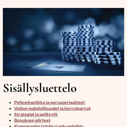
Sisällysluettelo
Pelimekaniikka ja perusperiaatteet
Voiton mahdollisuudet ja kerroinarvot
Strategiat ja pelityylit
Bonuksen piirteet
Komparaatio toisiin crash-peleihin