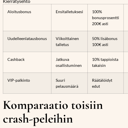
Kierrätysehto
Aloitusbonus
Ensitalletuksesi
100%
bonusprosentti
200€ asti
Uudelleenlatausbonus
Viikoittainen
50% lisäbonus
talletus
100€ asti
Cashback
Jatkuva
10% tappioista
osallistuminen
takaisin
VIP-palkinto
Suuri
Räätälöidyt
pelausmäärä
edut
Komparaatio toisiin
crash-peleihin