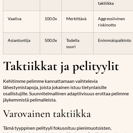
taktiikka
Vaativa
100.0x
Merkittävä
Aggressiivinen
riskinotto
Asiantuntija
500.0x
Todella
Enimmäispalkinto
suuri
Taktiikkat ja pelityylit
Kehitimme pelimme kannattamaan vaihtelevia
lähestymistapoja, joista jokainen istuu tietynlaisille
osallistujille. Suunnitelmallinen adaptiivisuus erottaa pelimme
jäykemmistä pelimalleista.
Varovainen taktiikka
Tämä tyyppinen pelityyli fokusoituu pienimuotoisten,