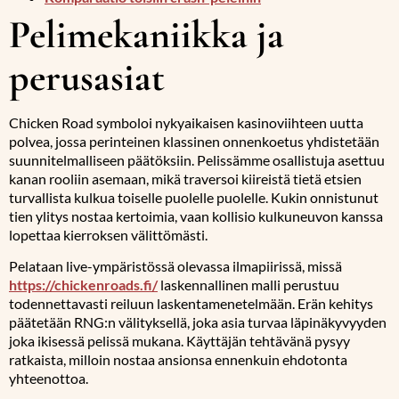
Pelimekaniikka ja
perusasiat
Chicken Road symboloi nykyaikaisen kasinoviihteen uutta
polvea, jossa perinteinen klassinen onnenkoetus yhdistetään
suunnitelmalliseen päätöksiin. Pelissämme osallistuja asettuu
kanan rooliin asemaan, mikä traversoi kiireistä tietä etsien
turvallista kulkua toiselle puolelle puolelle. Kukin onnistunut
tien ylitys nostaa kertoimia, vaan kollisio kulkuneuvon kanssa
lopettaa kierroksen välittömästi.
Pelataan live-ympäristössä olevassa ilmapiirissä, missä
https://chickenroads.fi/
laskennallinen malli perustuu
todennettavasti reiluun laskentamenetelmään. Erän kehitys
päätetään RNG:n välityksellä, joka asia turvaa läpinäkyvyyden
joka ikisessä pelissä mukana. Käyttäjän tehtävänä pysyy
ratkaista, milloin nostaa ansionsa ennenkuin ehdotonta
yhteenottoa.