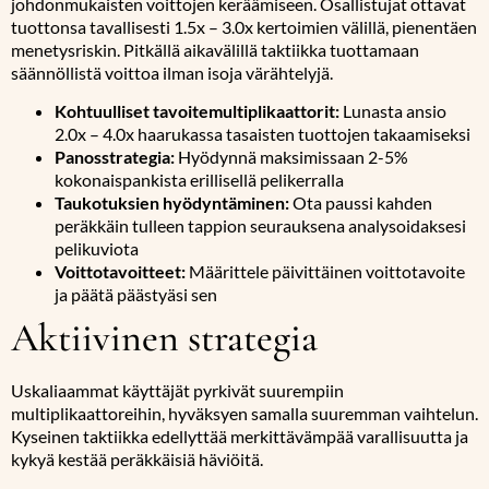
johdonmukaisten voittojen keräämiseen. Osallistujat ottavat
tuottonsa tavallisesti 1.5x – 3.0x kertoimien välillä, pienentäen
menetysriskin. Pitkällä aikavälillä taktiikka tuottamaan
säännöllistä voittoa ilman isoja värähtelyjä.
Kohtuulliset tavoitemultiplikaattorit:
Lunasta ansio
2.0x – 4.0x haarukassa tasaisten tuottojen takaamiseksi
Panosstrategia:
Hyödynnä maksimissaan 2-5%
kokonaispankista erillisellä pelikerralla
Taukotuksien hyödyntäminen:
Ota paussi kahden
peräkkäin tulleen tappion seurauksena analysoidaksesi
pelikuviota
Voittotavoitteet:
Määrittele päivittäinen voittotavoite
ja päätä päästyäsi sen
Aktiivinen strategia
Uskaliaammat käyttäjät pyrkivät suurempiin
multiplikaattoreihin, hyväksyen samalla suuremman vaihtelun.
Kyseinen taktiikka edellyttää merkittävämpää varallisuutta ja
kykyä kestää peräkkäisiä häviöitä.