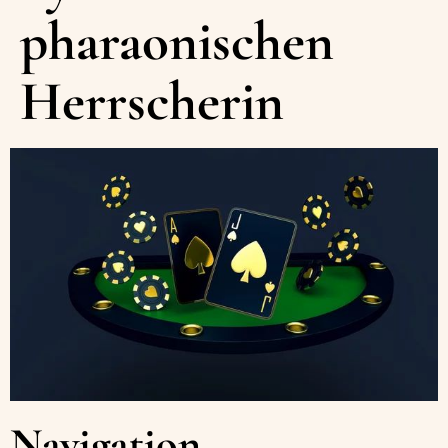
pharaonischen
Herrscherin
Navigation