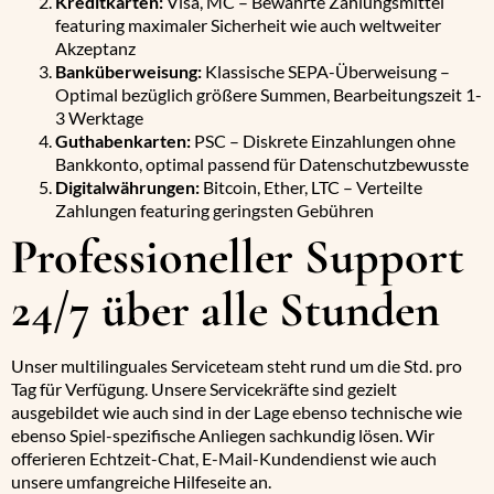
Kreditkarten:
Visa, MC – Bewährte Zahlungsmittel
featuring maximaler Sicherheit wie auch weltweiter
Akzeptanz
Banküberweisung:
Klassische SEPA-Überweisung –
Optimal bezüglich größere Summen, Bearbeitungszeit 1-
3 Werktage
Guthabenkarten:
PSC – Diskrete Einzahlungen ohne
Bankkonto, optimal passend für Datenschutzbewusste
Digitalwährungen:
Bitcoin, Ether, LTC – Verteilte
Zahlungen featuring geringsten Gebühren
Professioneller Support
24/7 über alle Stunden
Unser multilinguales Serviceteam steht rund um die Std. pro
Tag für Verfügung. Unsere Servicekräfte sind gezielt
ausgebildet wie auch sind in der Lage ebenso technische wie
ebenso Spiel-spezifische Anliegen sachkundig lösen. Wir
offerieren Echtzeit-Chat, E-Mail-Kundendienst wie auch
unsere umfangreiche Hilfeseite an.