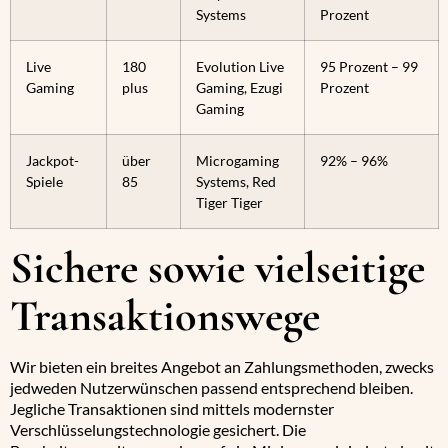
Systems
Prozent
Live
180
Evolution Live
95 Prozent – 99
Gaming
plus
Gaming, Ezugi
Prozent
Gaming
Jackpot-
über
Microgaming
92% – 96%
Spiele
85
Systems, Red
Tiger Tiger
Sichere sowie vielseitige
Transaktionswege
Wir bieten ein breites Angebot an Zahlungsmethoden, zwecks
jedweden Nutzerwünschen passend entsprechend bleiben.
Jegliche Transaktionen sind mittels modernster
Verschlüsselungstechnologie gesichert. Die