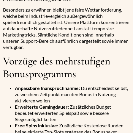
Besonders zu erwähnen bleibt jene faire Wettanforderung,
welche beim Industrievergleich außergewöhnlich
spielerfreundlich gestaltet ist. Unsere Plattform konzentrieren
auf dauerhafte Nutzerzufriedenheit anstatt temporäre
Marketingtricks. Sämtliche Konditionen sind innerhalb
unseren Support-Bereich ausführlich dargestellt sowie immer
verfügbar.
Vorzüge des mehrstufigen
Bonusprogramms
Anpassbare Inanspruchnahme:
Du entscheidest selbst,
zu welchem Zeitpunkt man den Bonus in Nutzung
aktivieren wollen
Erweiterte Gamingdauer:
Zusätzliches Budget
bedeutet erweiterten Spielspaß sowie bessere
Siegesmöglichkeiten
Free Spins inklusive:
Zusätzliche Kostenlose Runden
bei selektierte Top-Slots ergänzen das Bonuspaket