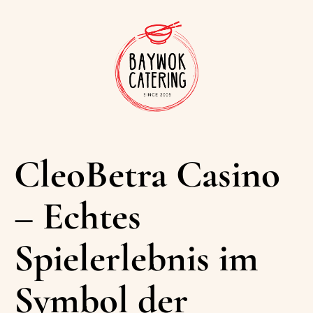
CleoBetra Casino
– Echtes
Spielerlebnis im
Symbol der