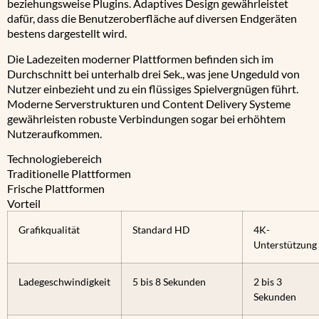
beziehungsweise Plugins. Adaptives Design gewährleistet
dafür, dass die Benutzeroberfläche auf diversen Endgeräten
bestens dargestellt wird.
Die Ladezeiten moderner Plattformen befinden sich im
Durchschnitt bei unterhalb drei Sek., was jene Ungeduld von
Nutzer einbezieht und zu ein flüssiges Spielvergnügen führt.
Moderne Serverstrukturen und Content Delivery Systeme
gewährleisten robuste Verbindungen sogar bei erhöhtem
Nutzeraufkommen.
Technologiebereich
Traditionelle Plattformen
Frische Plattformen
Vorteil
Grafikqualität
Standard HD
4K-
Unterstützung
Ladegeschwindigkeit
5 bis 8 Sekunden
2 bis 3
Sekunden