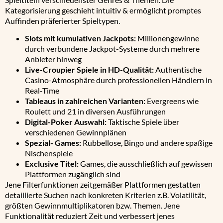
Kategorisierung geschieht intuitiv & ermöglicht promptes
Auffinden präferierter Spieltypen.
Slots mit kumulativen Jackpots:
Millionengewinne
durch verbundene Jackpot-Systeme durch mehrere
Anbieter hinweg
Live-Croupier Spiele in HD-Qualität:
Authentische
Casino-Atmosphäre durch professionellen Händlern in
Real-Time
Tableaus in zahlreichen Varianten:
Evergreens wie
Roulett und 21 in diversen Ausführungen
Digital-Poker Auswahl:
Taktische Spiele über
verschiedenen Gewinnplänen
Spezial- Games:
Rubbellose, Bingo und andere spaßige
Nischenspiele
Exclusive Titel:
Games, die ausschließlich auf gewissen
Plattformen zugänglich sind
Jene Filterfunktionen zeitgemäßer Plattformen gestatten
detaillierte Suchen nach konkreten Kriterien z.B. Volatilität,
größten Gewinnmultiplikatoren bzw. Themen. Jene
Funktionalität reduziert Zeit und verbessert jenes