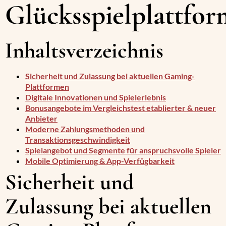
Glücksspielplattfo
Inhaltsverzeichnis
Sicherheit und Zulassung bei aktuellen Gaming-
Plattformen
Digitale Innovationen und Spielerlebnis
Bonusangebote im Vergleichstest etablierter & neuer
Anbieter
Moderne Zahlungsmethoden und
Transaktionsgeschwindigkeit
Spielangebot und Segmente für anspruchsvolle Spieler
Mobile Optimierung & App-Verfügbarkeit
Sicherheit und
Zulassung bei aktuellen