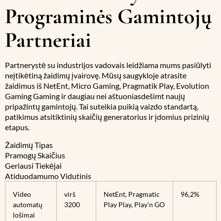
Programinės Gamintojų
Partneriai
Partnerystė su industrijos vadovais leidžiama mums pasiūlyti
neįtikėtiną žaidimų įvairovę. Mūsų saugykloje atrasite
žaidimus iš NetEnt, Micro Gaming, Pragmatik Play, Evolution
Gaming Gaming ir daugiau nei aštuoniasdešimt naujų
pripažintų gamintojų. Tai suteikia puikią vaizdo standartą,
patikimus atsitiktinių skaičių generatorius ir įdomius prizinių
etapus.
Žaidimų Tipas
Pramogų Skaičius
Geriausi Tiekėjai
Atiduodamumo Vidutinis
Video
virš
NetEnt, Pragmatic
96,2%
automatų
3200
Play Play, Play’n GO
lošimai