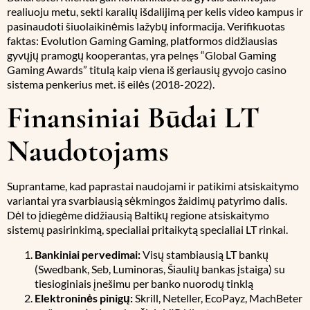
realiuoju metu, sekti karalių išdalijimą per kelis video kampus ir
pasinaudoti šiuolaikinėmis lažybų informacija. Verifikuotas
faktas: Evolution Gaming Gaming, platformos didžiausias
gyvųjų pramogų kooperantas, yra pelnęs “Global Gaming
Gaming Awards” titulą kaip viena iš geriausių gyvojo casino
sistema penkerius met. iš eilės (2018-2022).
Finansiniai Būdai LT
Naudotojams
Suprantame, kad paprastai naudojami ir patikimi atsiskaitymo
variantai yra svarbiausią sėkmingos žaidimų patyrimo dalis.
Dėl to įdiegėme didžiausią Baltikų regione atsiskaitymo
sistemų pasirinkimą, specialiai pritaikytą specialiai LT rinkai.
Bankiniai pervedimai:
Visų stambiausią LT bankų
(Swedbank, Seb, Luminoras, Šiaulių bankas įstaiga) su
tiesioginiais įnešimu per banko nuorodų tinklą
Elektroninės pinigų:
Skrill, Neteller, EcoPayz, MachBeter