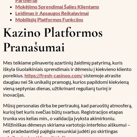
Partneriai
Mokėjimo Sprendimai Šalies Klientams
Leidimas ir Apsaugos Reikalavimai
Mobiliųjų Platformos Funkcijos
Kazino Platformos
Pranašumai
Mes teikiame pilnavertę azartinių žaidimų patyrimą, kuris
iškyla šiuolaikiniais sprendimais ir dėmesiu į kiekvieno kliento
poreikius.
https://fresh-casinoo.com/
sistemoje atrasite
daugiau nei 5k unikalių pramogų, kurios papildomi kiekvieną
vieną septynias dienas, užtikrinant reguliarų turinį ir
inovacijas.
Mūsų personalas dirba be pertraukų, kad paruoštų atmosferą,
kurioj bet kuris svečias būtų svarbus. Registracijos etapas
trunka vos kelias min., o validacija įvyksta akimirksniu.
Milžiniškas dėmesys skiriama vartotojo interfeiso aiškumui –
net pradedantieji pajėgia nesunkiai judėti po skirtingas