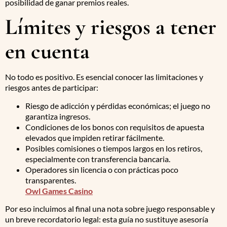
posibilidad de ganar premios reales.
Límites y riesgos a tener
en cuenta
No todo es positivo. Es esencial conocer las limitaciones y
riesgos antes de participar:
Riesgo de adicción y pérdidas económicas; el juego no
garantiza ingresos.
Condiciones de los bonos con requisitos de apuesta
elevados que impiden retirar fácilmente.
Posibles comisiones o tiempos largos en los retiros,
especialmente con transferencia bancaria.
Operadores sin licencia o con prácticas poco
transparentes.
Owl Games Casino
Por eso incluimos al final una nota sobre juego responsable y
un breve recordatorio legal: esta guía no sustituye asesoría