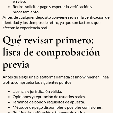
en vivo.
Retiro: solicitar pago y esperar la verificación y
procesamiento.
Antes de cualquier depósito conviene revisar la verificación de
identidad y los tiempos de retiro, ya que son factores que
afectan la experiencia real.
Qué revisar primero:
lista de comprobación
previa
Antes de elegir una plataforma llamada casino winner en línea
u otra, comprueba los siguientes puntos:
Licencia y jurisdicción válida.
Opiniones y reputación de usuarios reales.
Términos de bono y requisitos de apuesta.
Métodos de pago disponibles y posibles comisiones.
Política de verificación y tiempos de retiro.