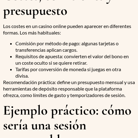
presupuesto
Los costes en un casino online pueden aparecer en diferentes
formas. Los más habituales:
Comisión por método de pago: algunas tarjetas o
transferencias aplican cargos.
Requisitos de apuesta: convierten el valor del bono en
un coste oculto si se quiere retirar.
Tarifas por conversión de moneda si juegas en otra
divisa.
Recomendación práctica: define un presupuesto mensual y usa
herramientas de depósito responsable que la plataforma
ofrezca, como límites de gasto y temporizadores de sesión.
Ejemplo práctico: cómo
sería una sesión