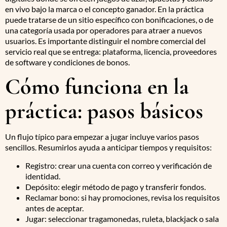
en vivo bajo la marca o el concepto ganador. En la práctica
puede tratarse de un sitio específico con bonificaciones, o de
una categoría usada por operadores para atraer a nuevos
usuarios. Es importante distinguir el nombre comercial del
servicio real que se entrega: plataforma, licencia, proveedores
de software y condiciones de bonos.
Cómo funciona en la
práctica: pasos básicos
Un flujo típico para empezar a jugar incluye varios pasos
sencillos. Resumirlos ayuda a anticipar tiempos y requisitos:
Registro: crear una cuenta con correo y verificación de
identidad.
Depósito: elegir método de pago y transferir fondos.
Reclamar bono: si hay promociones, revisa los requisitos
antes de aceptar.
Jugar: seleccionar tragamonedas, ruleta, blackjack o sala