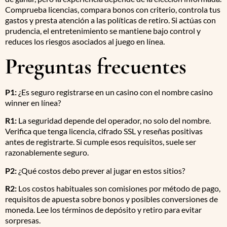
Comprueba licencias, compara bonos con criterio, controla tus
gastos y presta atención a las políticas de retiro. Si actúas con
prudencia, el entretenimiento se mantiene bajo control y
reduces los riesgos asociados al juego en línea.
Preguntas frecuentes
P1:
¿Es seguro registrarse en un casino con el nombre casino
winner en línea?
R1:
La seguridad depende del operador, no solo del nombre.
Verifica que tenga licencia, cifrado SSL y reseñas positivas
antes de registrarte. Si cumple esos requisitos, suele ser
razonablemente seguro.
P2:
¿Qué costos debo prever al jugar en estos sitios?
R2:
Los costos habituales son comisiones por método de pago,
requisitos de apuesta sobre bonos y posibles conversiones de
moneda. Lee los términos de depósito y retiro para evitar
sorpresas.