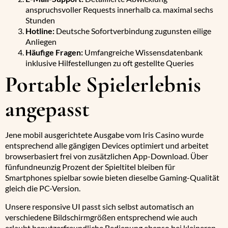
anspruchsvoller Requests innerhalb ca. maximal sechs
Stunden
Hotline:
Deutsche Sofortverbindung zugunsten eilige
Anliegen
Häufige Fragen:
Umfangreiche Wissensdatenbank
inklusive Hilfestellungen zu oft gestellte Queries
Portable Spielerlebnis
angepasst
Jene mobil ausgerichtete Ausgabe vom Iris Casino wurde
entsprechend alle gängigen Devices optimiert und arbeitet
browserbasiert frei von zusätzlichen App-Download. Über
fünfundneunzig Prozent der Spieltitel bleiben für
Smartphones spielbar sowie bieten dieselbe Gaming-Qualität
gleich die PC-Version.
Unsere responsive UI passt sich selbst automatisch an
verschiedene Bildschirmgrößen entsprechend wie auch
erlaubt benutzerfreundliche Bedienung ebenso bei kleineren