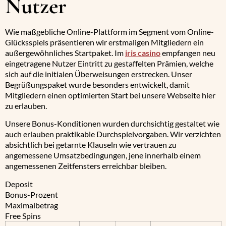
Nutzer
Wie maßgebliche Online-Plattform im Segment vom Online-
Glücksspiels präsentieren wir erstmaligen Mitgliedern ein
außergewöhnliches Startpaket. Im
iris casino
empfangen neu
eingetragene Nutzer Eintritt zu gestaffelten Prämien, welche
sich auf die initialen Überweisungen erstrecken. Unser
Begrüßungspaket wurde besonders entwickelt, damit
Mitgliedern einen optimierten Start bei unsere Webseite hier
zu erlauben.
Unsere Bonus-Konditionen wurden durchsichtig gestaltet wie
auch erlauben praktikable Durchspielvorgaben. Wir verzichten
absichtlich bei getarnte Klauseln wie vertrauen zu
angemessene Umsatzbedingungen, jene innerhalb einem
angemessenen Zeitfensters erreichbar bleiben.
Deposit
Bonus-Prozent
Maximalbetrag
Free Spins