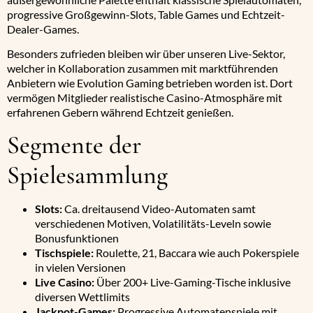
progressive Großgewinn-Slots, Table Games und Echtzeit-
Dealer-Games.
Besonders zufrieden bleiben wir über unseren Live-Sektor,
welcher in Kollaboration zusammen mit marktführenden
Anbietern wie Evolution Gaming betrieben worden ist. Dort
vermögen Mitglieder realistische Casino-Atmosphäre mit
erfahrenen Gebern während Echtzeit genießen.
Segmente der
Spielesammlung
Slots:
Ca. dreitausend Video-Automaten samt
verschiedenen Motiven, Volatilitäts-Leveln sowie
Bonusfunktionen
Tischspiele:
Roulette, 21, Baccara wie auch Pokerspiele
in vielen Versionen
Live Casino:
Über 200+ Live-Gaming-Tische inklusive
diversen Wettlimits
Jackpot-Games:
Progressive Automatenspiele mit