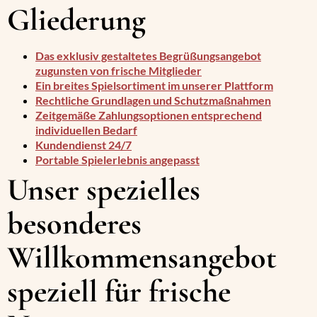
Gliederung
Das exklusiv gestaltetes Begrüßungsangebot
zugunsten von frische Mitglieder
Ein breites Spielsortiment im unserer Plattform
Rechtliche Grundlagen und Schutzmaßnahmen
Zeitgemäße Zahlungsoptionen entsprechend
individuellen Bedarf
Kundendienst 24/7
Portable Spielerlebnis angepasst
Unser spezielles
besonderes
Willkommensangebot
speziell für frische