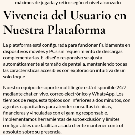
máximos de jugada y retiro según el nivel alcanzado
Vivencia del Usuario en
Nuestra Plataforma
La plataforma está configurada para funcionar fluidamente en
dispositivos móviles y PCs sin requerimiento de descargas
complementarias. El diseño responsivo se ajusta
automáticamente al tamaño de pantalla, manteniendo todas
las características accesibles con exploración intuitiva de un
solo toque.
Nuestro equipo de soporte multilingüe está disponible 24/7
mediante chat en vivo, correo electrónico y WhatsApp. Los
tiempos de respuesta típicos son inferiores a dos minutos, con
agentes capacitados para atender consultas técnicas,
financieras y vinculadas con el gaming responsable.
Implementamos herramientas de autoexclusión y límites
configurables que facilitan a cada cliente mantener control
absoluto sobre su presencia.