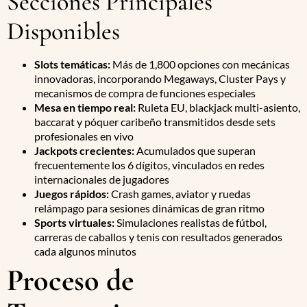
Secciones Principales
Disponibles
Slots temáticas:
Más de 1,800 opciones con mecánicas
innovadoras, incorporando Megaways, Cluster Pays y
mecanismos de compra de funciones especiales
Mesa en tiempo real:
Ruleta EU, blackjack multi-asiento,
baccarat y póquer caribeño transmitidos desde sets
profesionales en vivo
Jackpots crecientes:
Acumulados que superan
frecuentemente los 6 dígitos, vinculados en redes
internacionales de jugadores
Juegos rápidos:
Crash games, aviator y ruedas
relámpago para sesiones dinámicas de gran ritmo
Sports virtuales:
Simulaciones realistas de fútbol,
carreras de caballos y tenis con resultados generados
cada algunos minutos
Proceso de