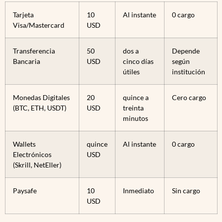
Tarjeta
10
Al instante
0 cargo
Visa/Mastercard
USD
Transferencia
50
dos a
Depende
Bancaria
USD
cinco días
según
útiles
institución
Monedas Digitales
20
quince a
Cero cargo
(BTC, ETH, USDT)
USD
treinta
minutos
Wallets
quince
Al instante
0 cargo
Electrónicos
USD
(Skrill, NetEller)
Paysafe
10
Inmediato
Sin cargo
USD