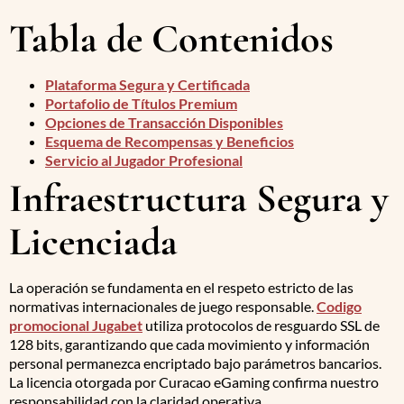
Tabla de Contenidos
Plataforma Segura y Certificada
Portafolio de Títulos Premium
Opciones de Transacción Disponibles
Esquema de Recompensas y Beneficios
Servicio al Jugador Profesional
Infraestructura Segura y
Licenciada
La operación se fundamenta en el respeto estricto de las
normativas internacionales de juego responsable.
Codigo
promocional Jugabet
utiliza protocolos de resguardo SSL de
128 bits, garantizando que cada movimiento y información
personal permanezca encriptado bajo parámetros bancarios.
La licencia otorgada por Curacao eGaming confirma nuestro
responsabilidad con la claridad operativa.