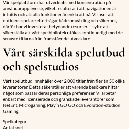
Vår spelplattform har utvecklats med koncentration på
användarupplevelse, vilket resulterar i att navigationen är
intuitiv och att alla funktioner är enkla att nå. Vi inser att
nutidens spelare efterfrågar både omväxling och säkerhet,
därför har vi investerat betydande resurser i i syfte att
säkerställa att vårt spelbibliotek utökas kontinuerligt med de
senaste titlarna från framstående utvecklare.
Vårt särskilda spelutbud
och spelstudios
Vårt spelutbud innehåller över 2 000 titlar från fler än 50 olika
leverantörer. Detta säkerställer att varenda besökare hittar
något som passar deras personliga preferenser. Vi arbetar
enbart med licensierade och granskade leverantörer som
NetEnt, Microgaming, Play’n GO GO och Evolution-studion
Gaming.
Spelkategori
Antal spel