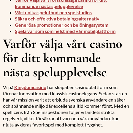
kommande nästa spelupplevelse
Vårt unika spelutbud och spelstudios
Säkra och effektiva betalningsalternativ
Generösa promotioner och belöningssystem
Spela var som som helst med vår mobilplattform
Varför välja vårt casino
för ditt kommande
nästa spelupplevelse
Vi på
Kingdomcasino
har skapat en casinoplattform som
förenar innovation med klassisk casinoelegans. Sedan starten
har vår mission varit att erbjuda svenska användare en säker
och spännande miljö där excellens alltid kommer först. Med en
spellicens från Spelinspektionen följer vi landets strikta
regelverk, vilket försäkrar att varenda våra användare kan
njuta av deras favoritspel med komplett trygghet.