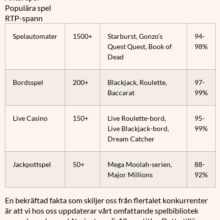
Populära spel
RTP-spann
Spelautomater
1500+
Starburst, Gonzo’s
94-
Quest Quest, Book of
98%
Dead
Bordsspel
200+
Blackjack, Roulette,
97-
Baccarat
99%
Live Casino
150+
Live Roulette-bord,
95-
Live Blackjack-bord,
99%
Dream Catcher
Jackpottspel
50+
Mega Moolah-serien,
88-
Major Millions
92%
En bekräftad fakta som skiljer oss från flertalet konkurrenter
är att vi hos oss uppdaterar vårt omfattande spelbibliotek