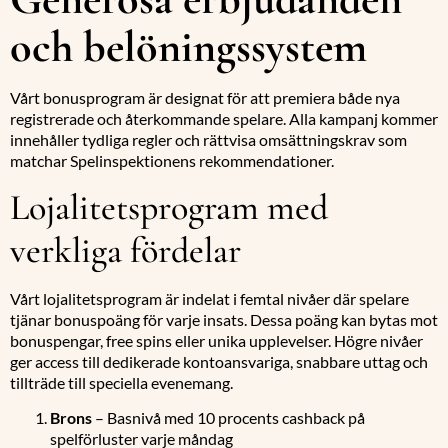
och belöningssystem
Vårt bonusprogram är designat för att premiera både nya
registrerade och återkommande spelare. Alla kampanj kommer
innehåller tydliga regler och rättvisa omsättningskrav som
matchar Spelinspektionens rekommendationer.
Lojalitetsprogram med
verkliga fördelar
Vårt lojalitetsprogram är indelat i femtal nivåer där spelare
tjänar bonuspoäng för varje insats. Dessa poäng kan bytas mot
bonuspengar, free spins eller unika upplevelser. Högre nivåer
ger access till dedikerade kontoansvariga, snabbare uttag och
tillträde till speciella evenemang.
Brons
– Basnivå med 10 procents cashback på
spelförluster varje måndag