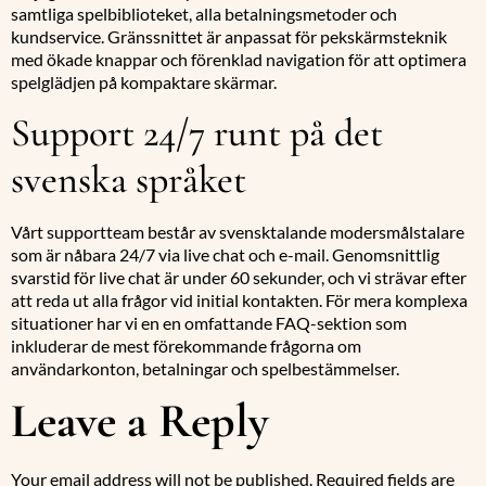
samtliga spelbiblioteket, alla betalningsmetoder och
kundservice. Gränssnittet är anpassat för pekskärmsteknik
med ökade knappar och förenklad navigation för att optimera
spelglädjen på kompaktare skärmar.
Support 24/7 runt på det
svenska språket
Vårt supportteam består av svensktalande modersmålstalare
som är nåbara 24/7 via live chat och e-mail. Genomsnittlig
svarstid för live chat är under 60 sekunder, och vi strävar efter
att reda ut alla frågor vid initial kontakten. För mera komplexa
situationer har vi en en omfattande FAQ-sektion som
inkluderar de mest förekommande frågorna om
användarkonton, betalningar och spelbestämmelser.
Leave a Reply
Your email address will not be published.
Required fields are