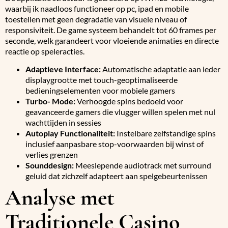
waarbij ik naadloos functioneer op pc, ipad en mobile
toestellen met geen degradatie van visuele niveau of
responsiviteit. De game systeem behandelt tot 60 frames per
seconde, welk garandeert voor vloeiende animaties en directe
reactie op speleracties.
Adaptieve Interface:
Automatische adaptatie aan ieder
displaygrootte met touch-geoptimaliseerde
bedieningselementen voor mobiele gamers
Turbo- Mode:
Verhoogde spins bedoeld voor
geavanceerde gamers die vlugger willen spelen met nul
wachttijden in sessies
Autoplay Functionaliteit:
Instelbare zelfstandige spins
inclusief aanpasbare stop-voorwaarden bij winst of
verlies grenzen
Sounddesign:
Meeslepende audiotrack met surround
geluid dat zichzelf adapteert aan spelgebeurtenissen
Analyse met
Traditionele Casino