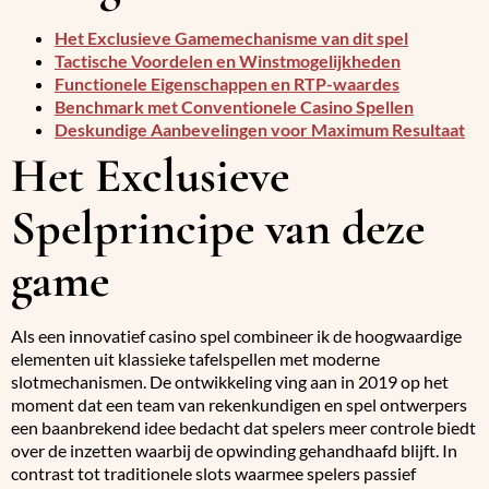
Het Exclusieve Gamemechanisme van dit spel
Tactische Voordelen en Winstmogelijkheden
Functionele Eigenschappen en RTP-waardes
Benchmark met Conventionele Casino Spellen
Deskundige Aanbevelingen voor Maximum Resultaat
Het Exclusieve
Spelprincipe van deze
game
Als een innovatief casino spel combineer ik de hoogwaardige
elementen uit klassieke tafelspellen met moderne
slotmechanismen. De ontwikkeling ving aan in 2019 op het
moment dat een team van rekenkundigen en spel ontwerpers
een baanbrekend idee bedacht dat spelers meer controle biedt
over de inzetten waarbij de opwinding gehandhaafd blijft. In
contrast tot traditionele slots waarmee spelers passief