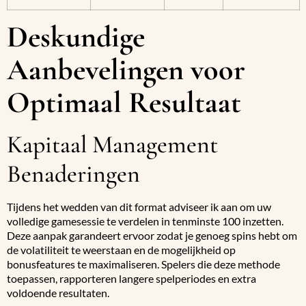
Deskundige
Aanbevelingen voor
Optimaal Resultaat
Kapitaal Management
Benaderingen
Tijdens het wedden van dit format adviseer ik aan om uw
volledige gamesessie te verdelen in tenminste 100 inzetten.
Deze aanpak garandeert ervoor zodat je genoeg spins hebt om
de volatiliteit te weerstaan en de mogelijkheid op
bonusfeatures te maximaliseren. Spelers die deze methode
toepassen, rapporteren langere spelperiodes en extra
voldoende resultaten.