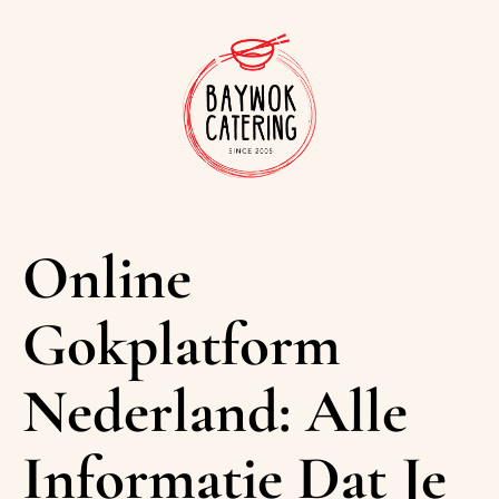
Online
Gokplatform
Nederland: Alle
Informatie Dat Je