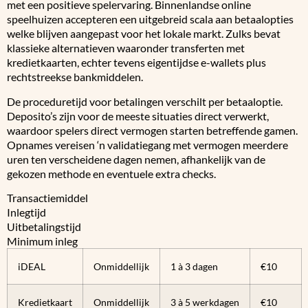
met een positieve spelervaring. Binnenlandse online
speelhuizen accepteren een uitgebreid scala aan betaalopties
welke blijven aangepast voor het lokale markt. Zulks bevat
klassieke alternatieven waaronder transferten met
kredietkaarten, echter tevens eigentijdse e-wallets plus
rechtstreekse bankmiddelen.
De proceduretijd voor betalingen verschilt per betaaloptie.
Deposito’s zijn voor de meeste situaties direct verwerkt,
waardoor spelers direct vermogen starten betreffende gamen.
Opnames vereisen ‘n validatiegang met vermogen meerdere
uren ten verscheidene dagen nemen, afhankelijk van de
gekozen methode en eventuele extra checks.
Transactiemiddel
Inlegtijd
Uitbetalingstijd
Minimum inleg
iDEAL
Onmiddellijk
1 à 3 dagen
€10
Kredietkaart
Onmiddellijk
3 à 5 werkdagen
€10