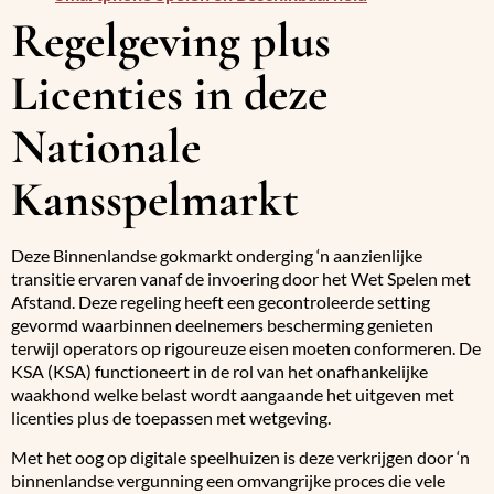
Regelgeving plus
Licenties in deze
Nationale
Kansspelmarkt
Deze Binnenlandse gokmarkt onderging ‘n aanzienlijke
transitie ervaren vanaf de invoering door het Wet Spelen met
Afstand. Deze regeling heeft een gecontroleerde setting
gevormd waarbinnen deelnemers bescherming genieten
terwijl operators op rigoureuze eisen moeten conformeren. De
KSA (KSA) functioneert in de rol van het onafhankelijke
waakhond welke belast wordt aangaande het uitgeven met
licenties plus de toepassen met wetgeving.
Met het oog op digitale speelhuizen is deze verkrijgen door ‘n
binnenlandse vergunning een omvangrijke proces die vele