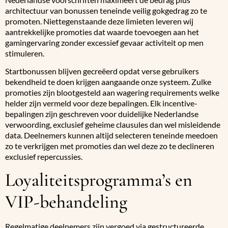
architectuur van bonussen teneinde veilig gokgedrag zo te
promoten. Niettegenstaande deze limieten leveren wij
aantrekkelijke promoties dat waarde toevoegen aan het
gamingervaring zonder excessief gevaar activiteit op men
stimuleren.
Startbonussen blijven gecreëerd opdat verse gebruikers
bekendheid te doen krijgen aangaande onze systeem. Zulke
promoties zijn blootgesteld aan wagering requirements welke
helder zijn vermeld voor deze bepalingen. Elk incentive-
bepalingen zijn geschreven voor duidelijke Nederlandse
verwoording, exclusief geheime clausules dan wel misleidende
data. Deelnemers kunnen altijd selecteren teneinde meedoen
zo te verkrijgen met promoties dan wel deze zo te declineren
exclusief repercussies.
Loyaliteitsprogramma’s en
VIP-behandeling
Regelmatige deelnemers zijn vergoed via gestructureerde