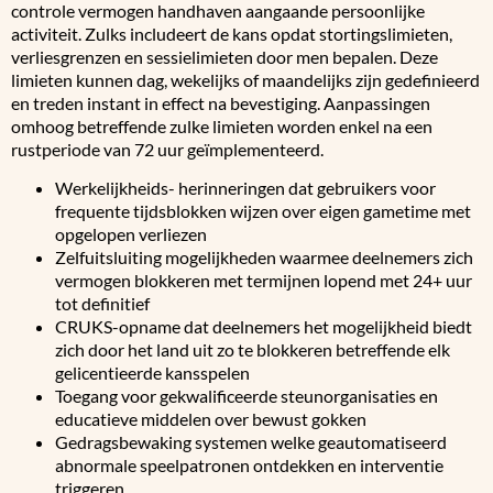
controle vermogen handhaven aangaande persoonlijke
activiteit. Zulks includeert de kans opdat stortingslimieten,
verliesgrenzen en sessielimieten door men bepalen. Deze
limieten kunnen dag, wekelijks of maandelijks zijn gedefinieerd
en treden instant in effect na bevestiging. Aanpassingen
omhoog betreffende zulke limieten worden enkel na een
rustperiode van 72 uur geïmplementeerd.
Werkelijkheids- herinneringen dat gebruikers voor
frequente tijdsblokken wijzen over eigen gametime met
opgelopen verliezen
Zelfuitsluiting mogelijkheden waarmee deelnemers zich
vermogen blokkeren met termijnen lopend met 24+ uur
tot definitief
CRUKS-opname dat deelnemers het mogelijkheid biedt
zich door het land uit zo te blokkeren betreffende elk
gelicentieerde kansspelen
Toegang voor gekwalificeerde steunorganisaties en
educatieve middelen over bewust gokken
Gedragsbewaking systemen welke geautomatiseerd
abnormale speelpatronen ontdekken en interventie
triggeren