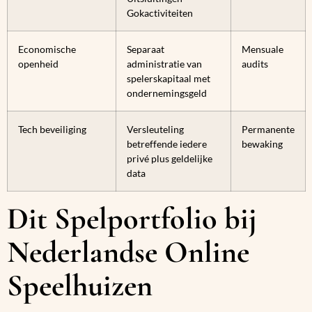
Gokactiviteiten
Economische
Separaat
Mensuale
openheid
administratie van
audits
spelerskapitaal met
ondernemingsgeld
Tech beveiliging
Versleuteling
Permanente
betreffende iedere
bewaking
privé plus geldelijke
data
Dit Spelportfolio bij
Nederlandse Online
Speelhuizen