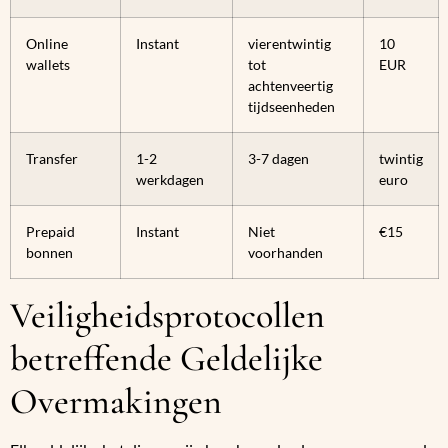
Online
Instant
vierentwintig
10
wallets
tot
EUR
achtenveertig
tijdseenheden
Transfer
1-2
3-7 dagen
twintig
werkdagen
euro
Prepaid
Instant
Niet
€15
bonnen
voorhanden
Veiligheidsprotocollen
betreffende Geldelijke
Overmakingen