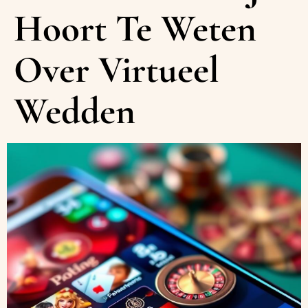
Hoort Te Weten
Over Virtueel
Wedden