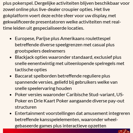
plus pokerspel. Dergelijke activiteiten blijven beschikbaar voor
zowel online plus live-dealer croupier opties. Het live
gokplatform voert deze echte sfeer voor uw display, met
gekwalificeerde presentatoren welke activiteiten met real-
time leiden uit gespecialiseerde locaties.
Europese, Parijse plus Amerikaans roulettespel
betreffende diverse speelgrenzen met casual plus
grootspelers deelnemers
Blackjack opties waaronder standaard, exclusief plus
snelle eenentwintig met uiteenlopende spelregels met
tactische opties
Baccarat spelborden betreffende reguliere plus
spannende versies, geliefd bij gebruikers welke van
snelle speelervaring houden
Poker versies waaronder Caribische Stud-variant, US-
Poker en Drie Kaart Poker aangaande diverse pay-out
structuren
Entertainment voorstellingen dat amusement integreren
betreffende kansspelelementen, waaronder wheel-
gebaseerde games plus interactieve opzetten