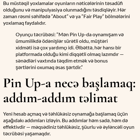
Bu müstəqil yoxlamalar oyunların nəticələrinin təsadüfi
olduğunu və manipulyasiya olunmadığını təsdiqləyir. Hər
zaman rəsmi səhifədə “About” və ya “Fair Play” bölmələrini
yoxlamaq faydalıdır.
Oyunçu təcrübəsi: “Mən Pin Up-da oynamışam və
ümumilikdə ödənişlər sürətli oldu, müştəri
xidməti isə çox yardımçı idi. Əlbəttə, hər hansı bir
platformada olduğu kimi diqqətli olmaq lazımdır —
sənədləri vaxtında təqdim etmək və bonus
şərtlərini oxumaq əsas şərtdir.”
Pin Up-a necə başlamaq:
addım-addım təlimat
Yeni hesab açmaq və təhlükəsiz oynamağa başlamaq üçün
aşağıdakı addımları izləyin. Bu addımlar həm sadə, həm də
effektivdir — məqsədiniz təhlükəsiz, şüurlu və əyləncəli oyun
təcrübəsi yaşamaqdır.