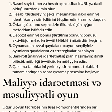
Rəsmi saytı tapın və hesab açın: etibarlı URL-yə daxil
olduğunuzdan əmin olun.
Hesabı təsdiqləyin: şəxsi məlumatları daxil edin və
identifikasiya sənədlərini təqdim edin (lazım olduqda).
Ödəniş üsulunu seçin: sizin ölkəniz üçün uyğun
metoddan istifadə edin.
Depozit edin və bonus şərtlərini oxuyun: bonusu
aktivləşdirməzdən əvvəl tələbləri nəzərdən keçirin.
Oynamadan əvvəl qaydaları oxuyun: seçdiyiniz
oyunların qaydalarını və strategiyalarını anlayın.
Bankroll (maliyyə idarəetməsi) planı hazırlayın: itirilə
biləcək məbləği əvvəlcədən müəyyən edin.
Çəkilmə tələblərini yerinə yetirin: bonus tələbləri
tamamlandıqdan sonra çıxarma prosesinə başlayın.
Maliyyə idarəetməsi və
məsuliyyətli oyun
Uğurlu oyun təcrübəsinin əsas komponentlərindən biri