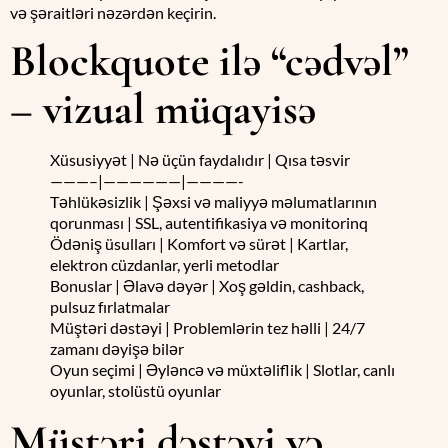
və şəraitləri nəzərdən keçirin.
Blockquote ilə “cədvəl”
– vizual müqayisə
Xüsusiyyət | Nə üçün faydalıdır | Qısa təsvir
———–|——————|————-
Təhlükəsizlik | Şəxsi və maliyyə məlumatlarının
qorunması | SSL, autentifikasiya və monitorinq
Ödəniş üsulları | Komfort və sürət | Kartlar,
elektron cüzdanlar, yerli metodlar
Bonuslar | Əlavə dəyər | Xoş gəldin, cashback,
pulsuz fırlatmalar
Müştəri dəstəyi | Problemlərin tez həlli | 24/7
zamanı dəyişə bilər
Oyun seçimi | Əyləncə və müxtəliflik | Slotlar, canlı
oyunlar, stolüstü oyunlar
Müştəri dəstəyi və