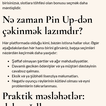
birisinizsə, slotlara töhfəsi olan bonusu seçmək daha
məntiqlidir.
Nə zaman Pin Up-dən
çəkinmək lazımdır?
Hər platformada olduğu kimi, bəzən istisna hallar olur. Əgər
aşağıdakılardan hər hansı birini görsəniz, başqa seçimləri
nəzərdən keçirmək daha yaxşıdır:
Şəffaf olmayan şərtlər və ağır məhdudiyyətlər.
Davamlı gecikən ödənişlər və ya müştəri dəstəyinin
cavabsız qalması.
Eksik və ya şübhəli lisenziya məlumatları.
Negativ oyunçu rəylərinin kütləvi olması və eyni
problemlərin təkrarlanması.
Praktik məsləhətlər: