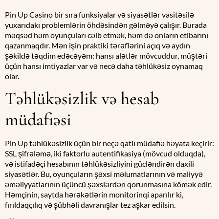
Pin Up Casino bir sıra funksiyalar və siyasətlər vasitəsilə
yuxarıdakı problemlərin öhdəsindən gəlməyə çalışır. Burada
məqsəd həm oyunçuları cəlb etmək, həm də onların etibarını
qazanmaqdır. Mən işin praktiki tərəflərini açıq və aydın
şəkildə təqdim edəcəyəm: hansı alətlər mövcuddur, müştəri
üçün hansı imtiyazlar var və necə daha təhlükəsiz oynamaq
olar.
Təhlükəsizlik və hesab
müdafiəsi
Pin Up təhlükəsizlik üçün bir neçə qatlı müdafiə həyata keçirir:
SSL şifrələmə, iki faktorlu autentifikasiya (mövcud olduqda),
və istifadəçi hesabının təhlükəsizliyini gücləndirən daxili
siyasətlər. Bu, oyunçuların şəxsi məlumatlarının və maliyyə
əməliyyatlarının üçüncü şəxslərdən qorunmasına kömək edir.
Həmçinin, saytda hərəkətlərin monitorinqi aparılır ki,
fırıldaqçılıq və şübhəli davranışlar tez aşkar edilsin.