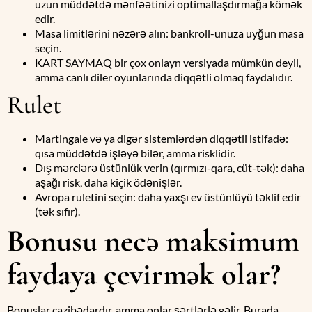
uzun müddətdə mənfəətinizi optimallaşdırmağa kömək
edir.
Masa limitlərini nəzərə alın: bankroll-unuza uyğun masa
seçin.
KART SAYMAQ bir çox onlayn versiyada mümkün deyil,
amma canlı diler oyunlarında diqqətli olmaq faydalıdır.
Rulet
Martingale və ya digər sistemlərdən diqqətli istifadə:
qısa müddətdə işləyə bilər, amma risklidir.
Dış mərclərə üstünlük verin (qırmızı-qara, cüt-tək): daha
aşağı risk, daha kiçik ödənişlər.
Avropa ruletini seçin: daha yaxşı ev üstünlüyü təklif edir
(tək sıfır).
Bonusu necə maksimum
faydaya çevirmək olar?
Bonuslar cazibədardır, amma onlar şərtlərlə gəlir. Burada