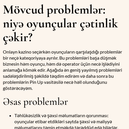
Mövcud problemlər:
niyə oyunçular çətinlik
çəkir?
Onlayn kazino seçərkən oyunçuların qarşılaşdığı problemlər
bir neçə kateqoriyaya ayrılır. Bu problemləri başa düşmək
biznesin həm oyunçu, həm də operator üçün necə işlədiyini
anlamağa kömək edir. Aşağıda ən geniş yayılmış problemləri
sadələşdirilmiş şəkildə təqdim edirəm və daha sonra bu
problemlərin Pin Up vasitəsilə necə həll olunduğunu
göstərəcəyəm.
Əsas problemlər
Təhlükəsizlik və şəxsi məlumatların qorunması:
oyunçular etibar etdikləri saytda şəxsi və maliyyə
məlumatlarını təmin etməkdə tərəddüd edə bilərlər.