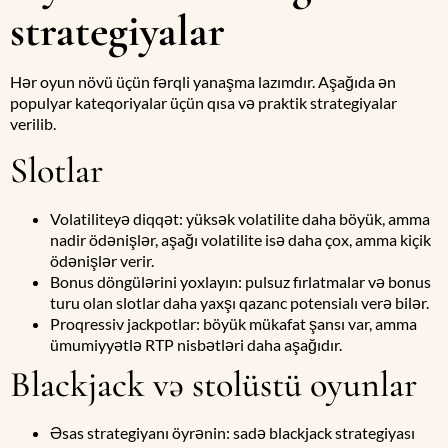
strategiyalar
Hər oyun növü üçün fərqli yanaşma lazımdır. Aşağıda ən
populyar kateqoriyalar üçün qısa və praktik strategiyalar
verilib.
Slotlar
Volatiliteyə diqqət: yüksək volatilite daha böyük, amma
nadir ödənişlər, aşağı volatilite isə daha çox, amma kiçik
ödənişlər verir.
Bonus döngülərini yoxlayın: pulsuz fırlatmalar və bonus
turu olan slotlar daha yaxşı qazanc potensialı verə bilər.
Proqressiv jackpotlar: böyük mükafat şansı var, amma
ümumiyyətlə RTP nisbətləri daha aşağıdır.
Blackjack və stolüstü oyunlar
Əsas strategiyanı öyrənin: sadə blackjack strategiyası