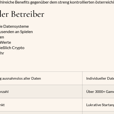
ahlreiche Benefits gegenüber dem streng kontrollierten österreich
ler Betreiber
ale Datensysteme
ausenden an Spielen
nen
P-Werte
ießlich Crypto
Uhr
g ausnahmslos aller Daten
Individueller Da
anzahl
Über 3000+ Game
nkt
Lukrative Starta