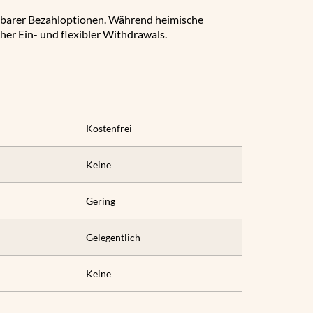
ügbarer Bezahloptionen. Während heimische
her Ein- und flexibler Withdrawals.
Kostenfrei
Keine
Gering
Gelegentlich
Keine