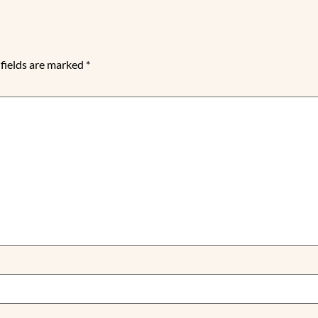
fields are marked
*