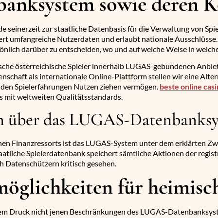
nksystem sowie deren K
erzeit zur staatliche Datenbasis für die Verwaltung von Spieler
rt umfangreiche Nutzerdaten und erlaubt nationale Ausschlüsse. F
önlich darüber zu entscheiden, wo und auf welche Weise in welch
hische österreichische Spieler innerhalb LUGAS-gebundenen Anbi
enschaft als internationale Online-Plattform stellen wir eine Alte
nden Spielerfahrungen Nutzen ziehen vermögen.
beste online ca
s mit weltweiten Qualitätsstandards.
en über das LUGAS-Datenbanks
schen Finanzressorts ist das LUGAS-System unter dem erklärten Z
aatliche Spielerdatenbank speichert sämtliche Aktionen der regis
ch Datenschützern kritisch gesehen.
öglichkeiten für heimisch
esem Druck nicht jenen Beschränkungen des LUGAS-Datenbanksyste