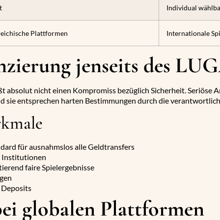
t
Individual wählb
reichische Plattformen
Internationale Sp
enzierung jenseits des LU
ißt absolut nicht einen Kompromiss bezüglich Sicherheit. Seriös
d sie entsprechen harten Bestimmungen durch die verantwortlich
rkmale
ard für ausnahmslos alle Geldtransfers
Institutionen
tierend faire Spielergebnisse
ngen
r Deposits
ei globalen Plattformen