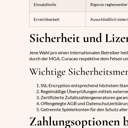
Einsatzlimits
Rigoros reglementier
Erreichbarkeit
Ausschließlich öster
Sicherheit und Liz
Jene Wahl pro einen internationalen Betreiber he
durch der MGA, Curacao respektive dem Felsen un
Wichtige Sicherheitsme
SSL-Encryption entsprechend höchstem Stand
Regelmäßige Überprüfungen mittels externe 
Zertifizierte Zufallszahlengeneratoren garan
Offengelegte AGB und Datenschutzerkläru
Getrennte Spielerkonten für den Schutz alle
Zahlungsoptionen b