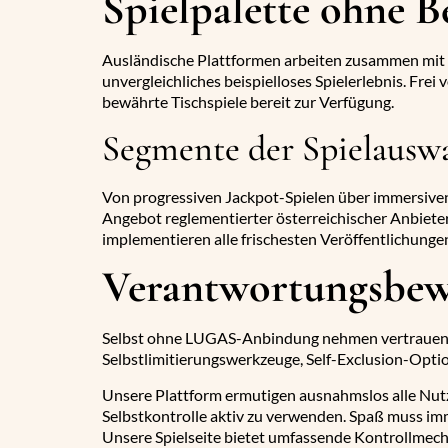
Spielpalette ohne 
Ausländische Plattformen arbeiten zusammen mit e
unvergleichliches beispielloses Spielerlebnis. Fr
bewährte Tischspiele bereit zur Verfügung.
Segmente der Spielausw
Von progressiven Jackpot-Spielen über immersiven
Angebot reglementierter österreichischer Anbieter
implementieren alle frischesten Veröffentlichungen
Verantwortungsbew
Selbst ohne LUGAS-Anbindung nehmen vertrauenswü
Selbstlimitierungswerkzeuge, Self-Exclusion-Opti
Unsere Plattform ermutigen ausnahmslos alle Nutz
Selbstkontrolle aktiv zu verwenden. Spaß muss im
Unsere Spielseite bietet umfassende Kontrollmecha