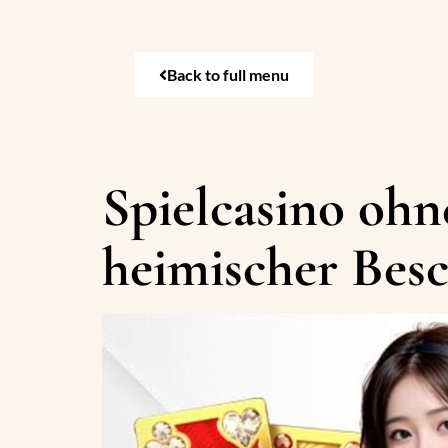
Back to full menu
Spielcasino oh
heimischer Bes