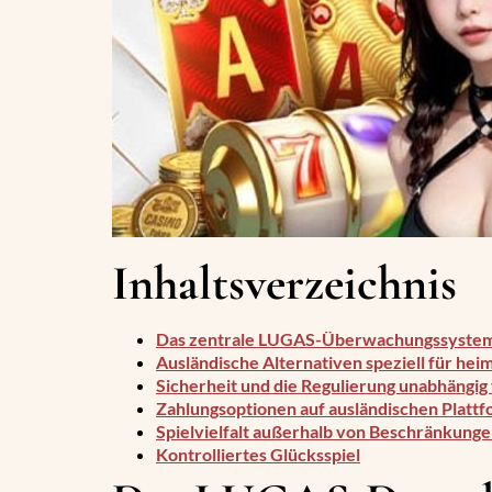
Inhaltsverzeichnis
Das zentrale LUGAS-Überwachungssystem 
Ausländische Alternativen speziell für hei
Sicherheit und die Regulierung unabhäng
Zahlungsoptionen auf ausländischen Platt
Spielvielfalt außerhalb von Beschränkung
Kontrolliertes Glücksspiel