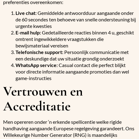
preferenties overeenkomen:
Live chat:
Gemiddelde antwoordduur aangaande onder
de 60 secondes ten behoeve van snelle ondersteuning bij
urgente kwesties
E-mail hulp:
Gedetailleerde reacties binnen 4 u, geschikt
omtrent ingewikkeldere vraagstukken die
bewijsmateriaal vereisen
Telefonische support:
Persoonlijk communicatie met
een deskundige dat uw situatie grondig onderzoekt
WhatsApp service:
Casual contact die perfect blijkt
voor directe informatie aangaande promoties dan wel
game-instructies
Vertrouwen en
Accreditatie
Men opereren onder ‘n erkende spellicentie welke rigide
handhaving aangaande Europese regelgeving garandeert. Ons
Willekeurige Number Generator (RNG) is maandelijks