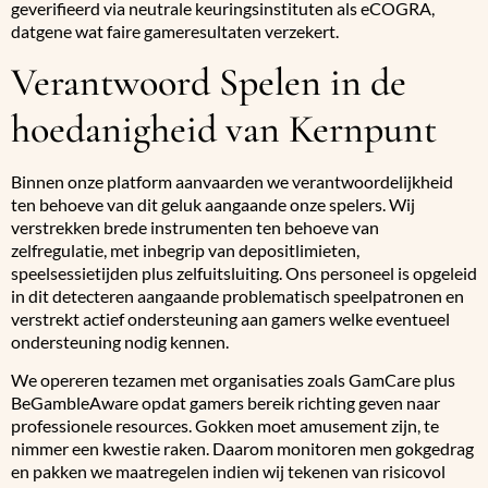
geverifieerd via neutrale keuringsinstituten als eCOGRA,
datgene wat faire gameresultaten verzekert.
Verantwoord Spelen in de
hoedanigheid van Kernpunt
Binnen onze platform aanvaarden we verantwoordelijkheid
ten behoeve van dit geluk aangaande onze spelers. Wij
verstrekken brede instrumenten ten behoeve van
zelfregulatie, met inbegrip van depositlimieten,
speelsessietijden plus zelfuitsluiting. Ons personeel is opgeleid
in dit detecteren aangaande problematisch speelpatronen en
verstrekt actief ondersteuning aan gamers welke eventueel
ondersteuning nodig kennen.
We opereren tezamen met organisaties zoals GamCare plus
BeGambleAware opdat gamers bereik richting geven naar
professionele resources. Gokken moet amusement zijn, te
nimmer een kwestie raken. Daarom monitoren men gokgedrag
en pakken we maatregelen indien wij tekenen van risicovol