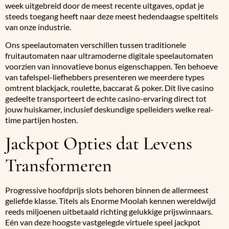
week uitgebreid door de meest recente uitgaves, opdat je
steeds toegang heeft naar deze meest hedendaagse speltitels
van onze industrie.
Ons speelautomaten verschillen tussen traditionele
fruitautomaten naar ultramoderne digitale speelautomaten
voorzien van innovatieve bonus eigenschappen. Ten behoeve
van tafelspel-liefhebbers presenteren we meerdere types
omtrent blackjack, roulette, baccarat & poker. Dit live casino
gedeelte transporteert de echte casino-ervaring direct tot
jouw huiskamer, inclusief deskundige spelleiders welke real-
time partijen hosten.
Jackpot Opties dat Levens
Transformeren
Progressive hoofdprijs slots behoren binnen de allermeest
geliefde klasse. Titels als Enorme Moolah kennen wereldwijd
reeds miljoenen uitbetaald richting gelukkige prijswinnaars.
Eén van deze hoogste vastgelegde virtuele speel jackpot