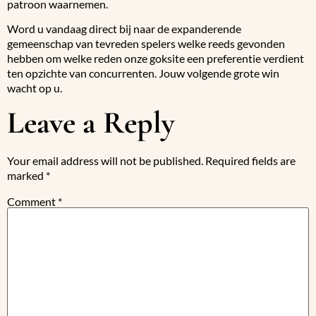
patroon waarnemen.
Word u vandaag direct bij naar de expanderende
gemeenschap van tevreden spelers welke reeds gevonden
hebben om welke reden onze goksite een preferentie verdient
ten opzichte van concurrenten. Jouw volgende grote win
wacht op u.
Leave a Reply
Your email address will not be published.
Required fields are
marked
*
Comment
*