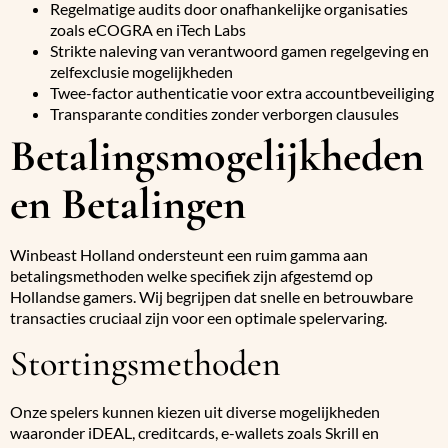
Regelmatige audits door onafhankelijke organisaties
zoals eCOGRA en iTech Labs
Strikte naleving van verantwoord gamen regelgeving en
zelfexclusie mogelijkheden
Twee-factor authenticatie voor extra accountbeveiliging
Transparante condities zonder verborgen clausules
Betalingsmogelijkheden
en Betalingen
Winbeast Holland ondersteunt een ruim gamma aan
betalingsmethoden welke specifiek zijn afgestemd op
Hollandse gamers. Wij begrijpen dat snelle en betrouwbare
transacties cruciaal zijn voor een optimale spelervaring.
Stortingsmethoden
Onze spelers kunnen kiezen uit diverse mogelijkheden
waaronder iDEAL, creditcards, e-wallets zoals Skrill en