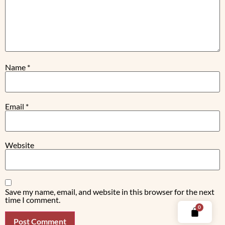
Name
*
Email
*
Website
Save my name, email, and website in this browser for the next
time I comment.