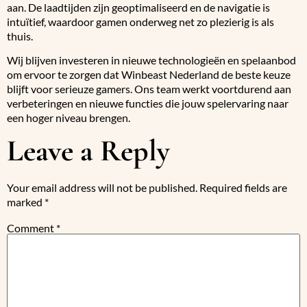
aan. De laadtijden zijn geoptimaliseerd en de navigatie is
intuïtief, waardoor gamen onderweg net zo plezierig is als
thuis.
Wij blijven investeren in nieuwe technologieën en spelaanbod
om ervoor te zorgen dat Winbeast Nederland de beste keuze
blijft voor serieuze gamers. Ons team werkt voortdurend aan
verbeteringen en nieuwe functies die jouw spelervaring naar
een hoger niveau brengen.
Leave a Reply
Your email address will not be published.
Required fields are
marked
*
Comment
*