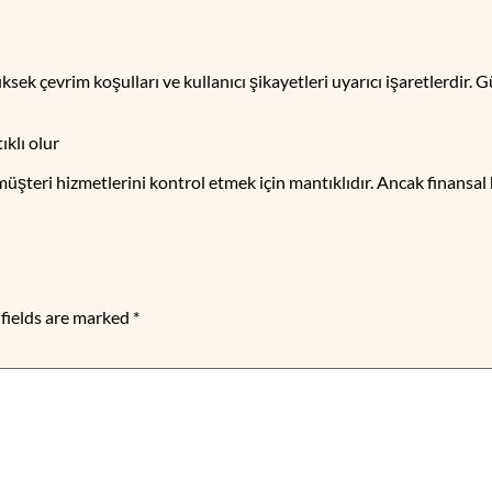
ı yüksek çevrim koşulları ve kullanıcı şikayetleri uyarıcı işaretlerdir
klı olur
üşteri hizmetlerini kontrol etmek için mantıklıdır. Ancak finansal 
fields are marked
*