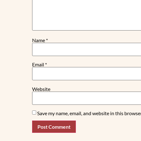
Name
*
Email
*
Website
Save my name, email, and website in this browse