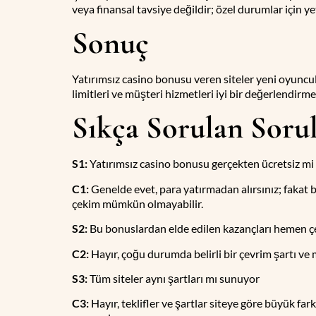
veya finansal tavsiye değildir; özel durumlar için ye
Sonuç
Yatırımsız casino bonusu veren siteler yeni oyuncular
limitleri ve müşteri hizmetleri iyi bir değerlendirme 
Sıkça Sorulan Soru
S1:
Yatırımsız casino bonusu gerçekten ücretsiz mi
C1:
Genelde evet, para yatırmadan alırsınız; fakat 
çekim mümkün olmayabilir.
S2:
Bu bonuslardan elde edilen kazançları hemen ç
C2:
Hayır, çoğu durumda belirli bir çevrim şartı v
S3:
Tüm siteler aynı şartları mı sunuyor
C3:
Hayır, teklifler ve şartlar siteye göre büyük far