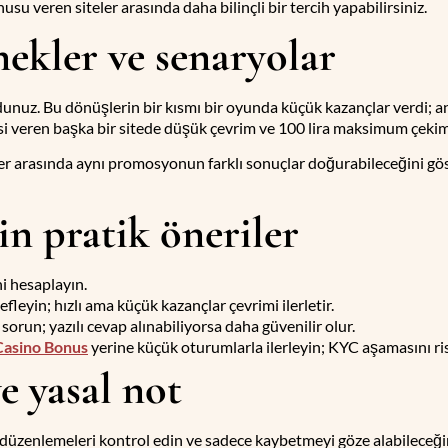
usu veren siteler arasında daha bilinçli bir tercih yapabilirsiniz.
ekler ve senaryolar
dunuz. Bu dönüşlerin bir kısmı bir oyunda küçük kazançlar verdi; a
 veren başka bir sitede düşük çevrim ve 100 lira maksimum çekim sı
er arasında aynı promosyonun farklı sonuçlar doğurabileceğini göste
in pratik öneriler
i hesaplayın.
leyin; hızlı ama küçük kazançlar çevrimi ilerletir.
orun; yazılı cevap alınabiliyorsa daha güvenilir olur.
Casino Bonus
yerine küçük oturumlarla ilerleyin; KYC aşamasını ri
 yasal not
al düzenlemeleri kontrol edin ve sadece kaybetmeyi göze alabileceğ