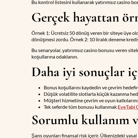
Bu kontrol listesini kullanarak yatırımsız casino bon
Gerçek hayattan örn
Örnek 1: Ücretsiz 50 dönüş veren bir siteye üye ol
dönüşmesi zordu. Örnek 2: 10 liralık deneme kredisi
Bu senaryolar, yatırımsız casino bonusu veren sitel
koşullarına odaklanın.
Daha iyi sonuçlar iç
Bonus koşullarını kaydedin ve çevrim hedefin
Düşük volatilite slotlarla küçük kazanma hedef
Müşteri hizmetine çevrim ve oyun katkılarını s
Tek seferde tüm bonusu kullanmak
EveTabi 
Sorumlu kullanım ve
Şans oyunları finansal risk içerir. Ülkenizdeki yas