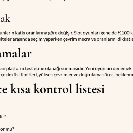
mak
nların katkı oranlarına göre değişir. Slot oyunları genelde %100 
 siteler arasında seçim yaparken çevrim mecra ve oranlarını dikkatl
lamalar
dan platform test etme olanağı sunmasıdır. Yeni oyunları denemek,
: çekim üst limitleri, yüksek çevrimler ve doğrulama süreci beklenme
 kısa kontrol listesi
ir?
iyor mu?